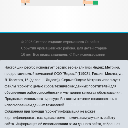
© 2026 Сетевое издание «Аромашево Онлайн» -
События Аромашевского района. Для детей старше
16 лет. Все права защищены © При использовании
материалов ссылка обязательна.
Адрес редакции: 627350, Россия, Тюменская
Настоящий ресурс использует сервис веб-аналитики Яндекс.Метрика,
область, Аромашевский район, с. Аромашево, ул.
предоставляемый компанией ООО "Яндекс" (119021, Россия, Москва, ул.
Кирова, д. 13.
Л. Толстого, 16 (далее — Яндекс)). Сервис Яндекс.Метрика использует
Адрес электронной почты редакции:
файлы "cookie" с целью сбора технических данных посетителей для
strudu72@obl72.ru
обеспечения работоспособности и улучшения качества обслуживания.
Телефон редакции: 8 (34545) 2-30-58
Продолжая использовать ресурс, Вы автоматически соглашаетесь с
Регистрационный номер СМИ ЭЛ № ФС 77 - 65176
использованием данных технологий.
выдано Федеральной службой по надзору в сфере
Собранная при помощи "cookie" информация не может
связи, информационных технологий и массовых
идентифицировать вас, однако может помочь нам улучшить работу
коммуникаций (Роскомнадзор) 28.03.2016 г.
сайта. Информация об использовании вами данного сайта, собранная