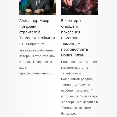
Александр Моор
Волонтеры
поздравил
старшего
строителей
поколения
Тюменской области
помогают
с праздником
тюменцам
противостоять
Уважаемые работники и
мошенникам
ветераны строительной
отрасли! Поздравляю
Более 80 памяток о том,
вас с
как противостоять
профессиональным …
телефонным
мошенникам раздали
тюменцам "Бабушки
особого назначения",
которые разбили лагерь
"серебряного" десанта в
Тюмени на Цветном
бульваре.