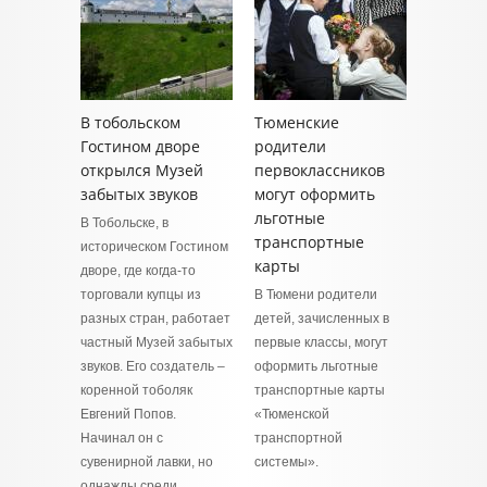
В тобольском
Тюменские
Гостином дворе
родители
открылся Музей
первоклассников
забытых звуков
могут оформить
льготные
В Тобольске, в
транспортные
историческом Гостином
карты
дворе, где когда-то
торговали купцы из
В Тюмени родители
разных стран, работает
детей, зачисленных в
частный Музей забытых
первые классы, могут
звуков. Его создатель –
оформить льготные
коренной тоболяк
транспортные карты
Евгений Попов.
«Тюменской
Начинал он с
транспортной
сувенирной лавки, но
системы».
однажды среди