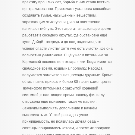
практику прошлых лет, борьба с ним стала вестись
централизованно. Приезжает установка способная
создавать туман, насыщенный веществом,
заражающим этих гусениц, и они постепенно
начинают гибнуть. Этот агрегат в настоящее время
работает в соседних округах, где обстановка ещё
хуже. Дойдёт очередь и до нас, надеемся, что
успеют спасти листву, хотя уже есть участки, где она
полностью уничтожена. Ещё у нас в питомнике за
Кармацкой посеяно полгектара ёлки. Когда имеется
свободное время, ездим на прополку. Рассада
получается замечательная, всходы дружные. Кроме
её мы нынче привезли более 80 тысяч саженцев из
Тюменского питомника с закрытой корневой
системой, в настоящее время нашему филиалу
отгружена ещё примерно такая же партия.
Закончим выполнять дополнение и начнём
высаживать их. У этой рассады лучше
приживаемость, но появилась другая беда –
саженцы понравились козлам, и после их прогулок
на посадках снова приходится делать дополнения