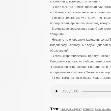
состоянии алкогольного опьянения.
- В ходе личного приема граждан губерн
проблемы с жителями нескольких муницип
- 1 июня в сельском клубе "Капустник" с
победителей, призеров олимпиад, конкурс
- В минувшее воскресенье село Сорочкино 
традиции.
- Недавно на очередном заседании думы 
Владиславу Слепову был вручен диплом за
образований.
- В связи с профилактикой преступности
Специалист по связям с общественность
"Голышмановский" Ксения Бондаренко рас
программного комплекса "Безопасный горо
- 31 мая команда юных баскетболисток при
Теги:
Звезды надежд
конкурс
личный пр