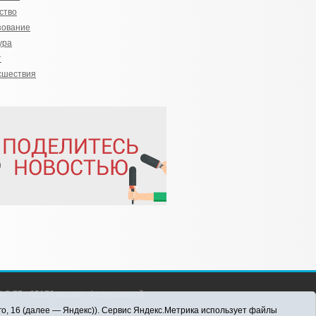
ство
зование
ура
т
сшествия
С 77 - 65176 выдано Федеральной
 информационных технологий и массовых
го, 16 (далее — Яндекс)). Сервис Яндекс.Метрика использует файлы