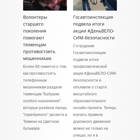
Волонтеры
Госавтоинспекция
старшего
подвела итоги
поколения
акции #ДеньВЕЛО-
помогают
СИМ-безопасности
тюменцам
Сотрудники
противостоять
Госавтоинспекции
мошенникам
подвели итоги
Более 80 памяток о том,
профилактической
как противостоять
акции #ДеньВЕЛО-СИМ-
телефонным
безопасности и
мошенникам раздали
объявили о старте
тюменцам "Бабушки
масштабного
особого назначения",
образовательного
которые разбили лагерь
онлайн-проекта. Теперь
"серебряного" десанта в
изучать правила
Тюмени на Цветном
дорожного движения
бульваре.
можно не только на
улицах, но и в