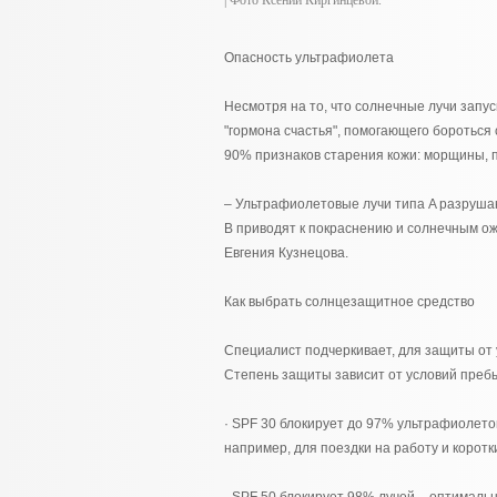
| Фото Ксении Киргинцевой.
Опасность ультрафиолета
Несмотря на то, что солнечные лучи запу
"гормона счастья", помогающего бороться
90% признаков старения кожи: морщины, 
– Ультрафиолетовые лучи типа A разруша
B приводят к покраснению и солнечным ож
Евгения Кузнецова.
Как выбрать солнцезащитное средство
Специалист подчеркивает, для защиты от
Степень защиты зависит от условий преб
· SPF 30 блокирует до 97% ультрафиолето
например, для поездки на работу и коротки