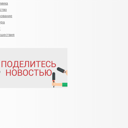
омика
ство
зование
ура
т
сшествия