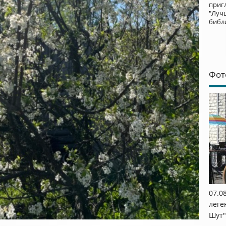
приг
"Луч
библ
Фот
07.0
леге
Шут"