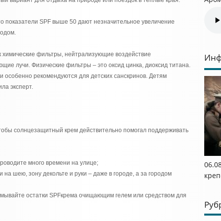
ный вариант для отдыха на природе или поездок в теплые края.
то показатели SPF выше 50 дают незначительное увеличение
одом.
ак химические фильтры, нейтрализующие воздействие
Инф
щие лучи. Физические фильтры – это оксид цинка, диоксид титана.
 и особенно рекомендуются для детских санскринов. Детям
ла эксперт.
чтобы солнцезащитный крем действительно помогал поддерживать
проводите много времени на улице;
06.0
и на шею, зону декольте и руки – даже в городе, а за городом
креп
смывайте остатки SPFкрема очищающим гелем или средством для
Руб