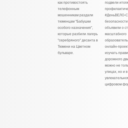
как противостоять
подвели итог
телефонным
профилактиче
мошенникам раздали
#ДеньВЕЛО-
тюменцам "Бабушки
безопасности
особого назначения",
объявили о с
которые разбили лагерь
масштабного
"серебряного" десанта в
образователь
Тюмени на Цветном
онлайн-проек
бульваре.
изучать прав
дорожного дв
можно не толь
улицах, но и в
увлекательно
цифровом фо