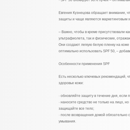
· SPF 50 блокирует 98% лучей – оптималь
Евгения Кузнецова обращает внимание, ч
защиты и чаще являются маркетинговым х
– Важно, чтобы в креме присутствовали к
ультрафиолета, так и физические, отражаю
Они создают легкую белую пленку на коже
оптимально использовать SPF 50, – добави
Особенности применения SPF
Есть несколько ключевых рекомендаций, 
здоровье кожи:
· обновляйте защиту в течение дня, если 
· наносите средство не только на лицо, но 
защищайте все тело;
· после возвращения домой обязательно 
умывания.