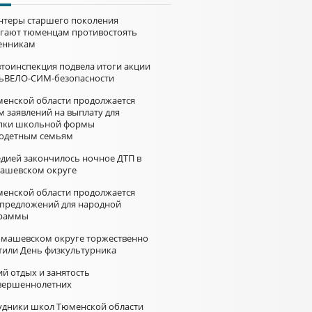
нтеры старшего поколения
гают тюменцам противостоять
нникам
втоинспекция подвела итоги акции
ьВЕЛО-СИМ-безопасности
менской области продолжается
м заявлений на выплату для
пки школьной формы
одетным семьям
едией закончилось ночное ДТП в
ашевском округе
менской области продолжается
 предложений для народной
раммы
омашевском округе торжественно
тили День физкультурника
й отдых и занятость
вершеннолетних
удники школ Тюменской области