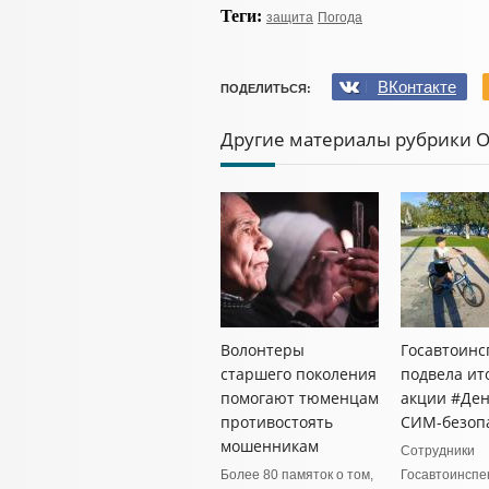
Теги:
защита
Погода
ВКонтакте
ПОДЕЛИТЬСЯ:
Другие материалы рубрики 
Волонтеры
Госавтоинс
старшего поколения
подвела ит
помогают тюменцам
акции #Де
противостоять
СИМ-безоп
мошенникам
Сотрудники
Более 80 памяток о том,
Госавтоинспе