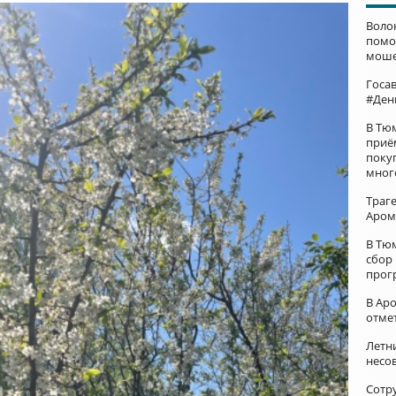
Воло
помо
моше
Госа
#Ден
В Тю
приё
поку
мног
Траг
Аром
В Тю
сбор
прог
В Ар
отме
Летни
несо
Сотр