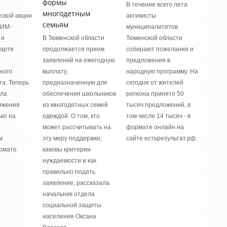
формы
и
В течение всего лета
многодетным
ской акции
активисты
семьям
СИМ-
муниципалитетов
 и
В Тюменской области
Тюменской области
тарте
продолжается прием
собирают пожелания и
заявлений на ежегодную
предложения в
ного
выплату,
народную программу. На
та. Теперь
предназначенную для
сегодня от жителей
ила
обеспечения школьников
региона принято 50
ижения
из многодетных семей
тысяч предложений, в
ко на
одеждой. О том, кто
том числе 14 тысяч - в
может рассчитывать на
формате онлайн на
м
эту меру поддержки,
сайте естьрезультат.рф.
рмате.
каковы критерии
нуждаемости и как
правильно подать
заявление, рассказала
начальник отдела
социальной защиты
населения Оксана