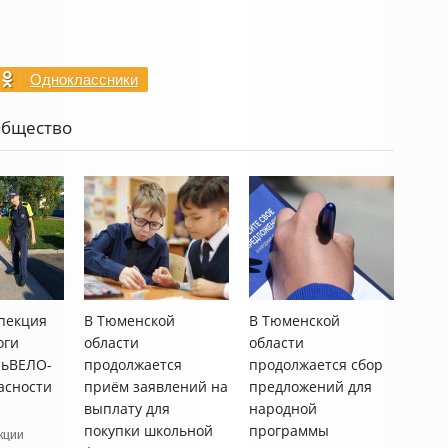
Одноклассники
Общество
пекция
В Тюменской
В Тюменской
оги
области
области
ньВЕЛО-
продолжается
продолжается сбор
асности
приём заявлений на
предложений для
выплату для
народной
покупки школьной
программы
кции