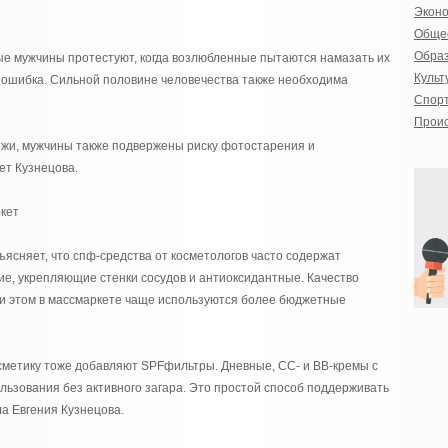
Экон
Обще
Обра
ые мужчины протестуют, когда возлюбленные пытаются намазать их
Культ
ошибка. Сильной половине человечества также необходима
Спор
Прои
ожи, мужчины также подвержены риску фотостарения и
ет Кузнецова.
кет
ъясняет, что спф-средства от косметологов часто содержат
, укрепляющие стенки сосудов и антиоксидантные. Качество
При этом в массмаркете чаще используются более бюджетные
осметику тоже добавляют SPFфильтры. Дневные, СС- и ВВ-кремы с
льзования без активного загара. Это простой способ поддерживать
ла Евгения Кузнецова.