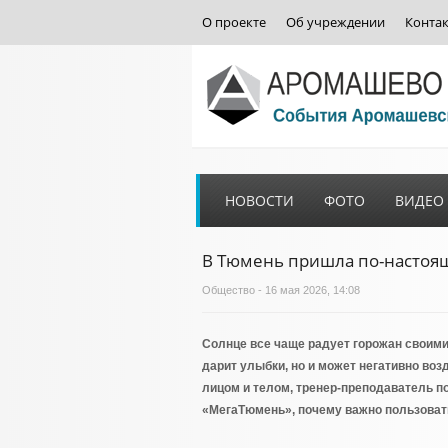
О проекте
Об учреждении
Конта
НОВОСТИ
ФОТО
ВИДЕО
В Тюмень пришла по-настоящ
Общество
- 16 мая 2026, 14:08
Солнце все чаще радует горожан своими 
дарит улыбки, но и может негативно воз
лицом и телом, тренер-преподаватель п
«МегаТюмень», почему важно пользоват