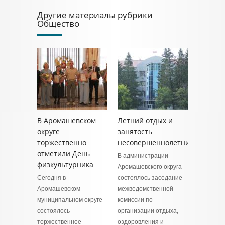
Другие материалы рубрики
Общество
В Аромашевском
Летний отдых и
округе
занятость
торжественно
несовершеннолетних
отметили День
В администрации
физкультурника
Аромашевского округа
Сегодня в
состоялось заседание
Аромашевском
межведомственной
муниципальном округе
комиссии по
состоялось
организации отдыха,
торжественное
оздоровления и