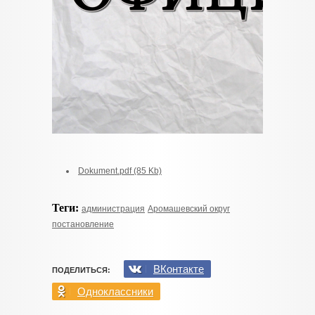
Dokument.pdf (85 Kb)
Теги:
администрация
Аромашевский округ
постановление
ВКонтакте
ПОДЕЛИТЬСЯ:
Одноклассники