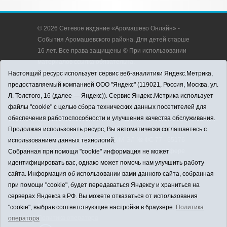
© 2026 Сетевое издание «Аромашево Онлайн» -
События Аромашевского района. Для детей старше
16 лет. Все права защищены © При использовании
материалов ссылка обязательна.
Адрес редакции: 627350, Россия, Тюменская
Настоящий ресурс использует сервис веб-аналитики Яндекс.Метрика,
область, Аромашевский район, с. Аромашево, ул.
предоставляемый компанией ООО "Яндекс" (119021, Россия, Москва, ул.
Кирова, д. 13.
Л. Толстого, 16 (далее — Яндекс)). Сервис Яндекс.Метрика использует
Адрес электронной почты редакции:
файлы "cookie" с целью сбора технических данных посетителей для
strudu72@obl72.ru
обеспечения работоспособности и улучшения качества обслуживания.
Телефон редакции: 8 (34545) 2-30-58
Продолжая использовать ресурс, Вы автоматически соглашаетесь с
Регистрационный номер СМИ ЭЛ № ФС 77 - 65176
использованием данных технологий.
выдано Федеральной службой по надзору в сфере
Собранная при помощи "cookie" информация не может
связи, информационных технологий и массовых
идентифицировать вас, однако может помочь нам улучшить работу
коммуникаций (Роскомнадзор) 28.03.2016 г.
сайта. Информация об использовании вами данного сайта, собранная
Учредитель: АНО «Информационно-издательский
при помощи "cookie", будет передаваться Яндексу и храниться на
центр «Слава труду».
серверах Яндекса в РФ. Вы можете отказаться от использования
Главный редактор: А.Н. Барабанщиков
"cookie", выбрав соответствующие настройки в браузере.
Политика
Политика оператора
оператора