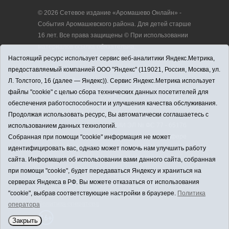
© 2026 Сетевое издание «Аромашево Онлайн» -
События Аромашевского района. Для детей старше
16 лет. Все права защищены © При использовании
материалов ссылка обязательна.
Адрес редакции: 627350, Россия, Тюменская
Настоящий ресурс использует сервис веб-аналитики Яндекс.Метрика,
область, Аромашевский район, с. Аромашево, ул.
предоставляемый компанией ООО "Яндекс" (119021, Россия, Москва, ул.
Кирова, д. 13.
Л. Толстого, 16 (далее — Яндекс)). Сервис Яндекс.Метрика использует
Адрес электронной почты редакции:
файлы "cookie" с целью сбора технических данных посетителей для
strudu72@obl72.ru
обеспечения работоспособности и улучшения качества обслуживания.
Телефон редакции: 8 (34545) 2-30-58
Продолжая использовать ресурс, Вы автоматически соглашаетесь с
Регистрационный номер СМИ ЭЛ № ФС 77 - 65176
использованием данных технологий.
выдано Федеральной службой по надзору в сфере
Собранная при помощи "cookie" информация не может
связи, информационных технологий и массовых
идентифицировать вас, однако может помочь нам улучшить работу
коммуникаций (Роскомнадзор) 28.03.2016 г.
сайта. Информация об использовании вами данного сайта, собранная
Учредитель: АНО «Информационно-издательский
при помощи "cookie", будет передаваться Яндексу и храниться на
центр «Слава труду».
серверах Яндекса в РФ. Вы можете отказаться от использования
Главный редактор: А.Н. Барабанщиков
"cookie", выбрав соответствующие настройки в браузере.
Политика
Политика оператора
оператора
Закрыть