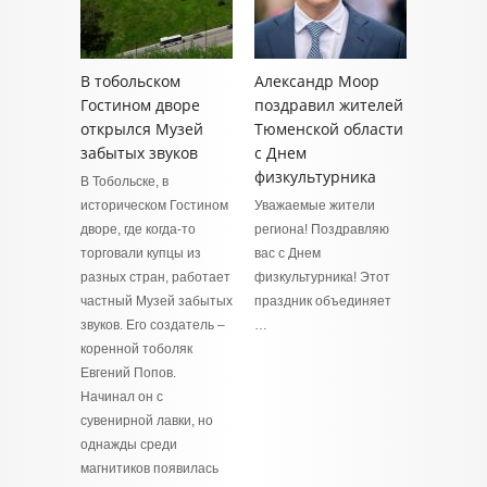
В тобольском
Александр Моор
Гостином дворе
поздравил жителей
открылся Музей
Тюменской области
забытых звуков
с Днем
физкультурника
В Тобольске, в
историческом Гостином
Уважаемые жители
дворе, где когда-то
региона! Поздравляю
торговали купцы из
вас с Днем
разных стран, работает
физкультурника! Этот
частный Музей забытых
праздник объединяет
звуков. Его создатель –
…
коренной тоболяк
Евгений Попов.
Начинал он с
сувенирной лавки, но
однажды среди
магнитиков появилась