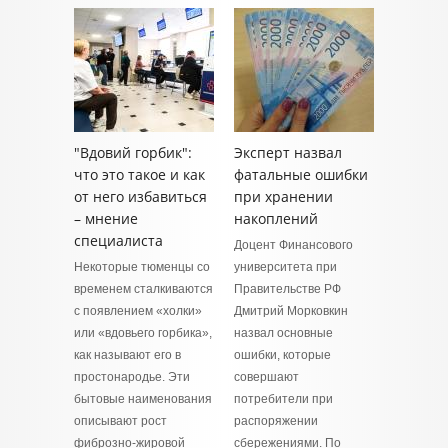
"Вдовий горбик":
Эксперт назвал
что это такое и как
фатальные ошибки
от него избавиться
при хранении
– мнение
накоплений
специалиста
Доцент Финансового
Некоторые тюменцы со
университета при
временем сталкиваются
Правительстве РФ
с появлением «холки»
Дмитрий Морковкин
или «вдовьего горбика»,
назвал основные
как называют его в
ошибки, которые
простонародье. Эти
совершают
бытовые наименования
потребители при
описывают рост
распоряжении
фиброзно‑жировой
сбережениями. По