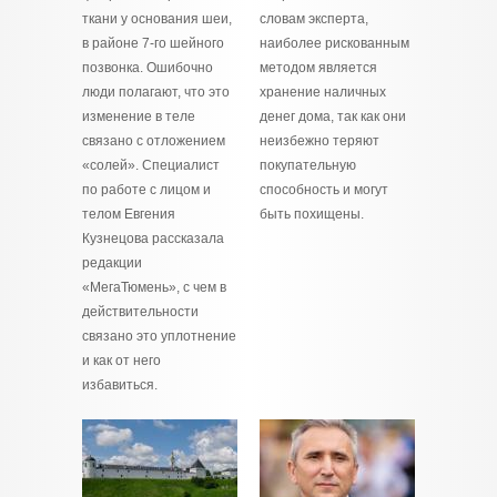
ткани у основания шеи,
словам эксперта,
в районе 7‑го шейного
наиболее рискованным
позвонка. Ошибочно
методом является
люди полагают, что это
хранение наличных
изменение в теле
денег дома, так как они
связано с отложением
неизбежно теряют
«солей». Специалист
покупательную
по работе с лицом и
способность и могут
телом Евгения
быть похищены.
Кузнецова рассказала
редакции
«МегаТюмень», с чем в
действительности
связано это уплотнение
и как от него
избавиться.