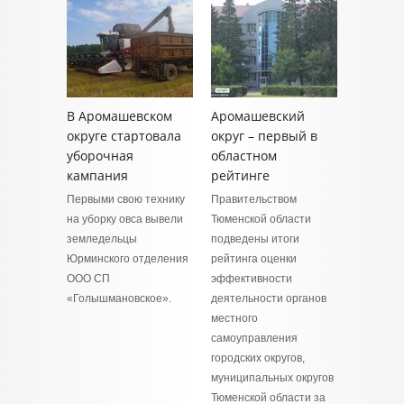
В Аромашевском
Аромашевский
округе стартовала
округ – первый в
уборочная
областном
кампания
рейтинге
Первыми свою технику
Правительством
на уборку овса вывели
Тюменской области
земледельцы
подведены итоги
Юрминского отделения
рейтинга оценки
ООО СП
эффективности
«Голышмановское».
деятельности органов
местного
самоуправления
городских округов,
муниципальных округов
Тюменской области за