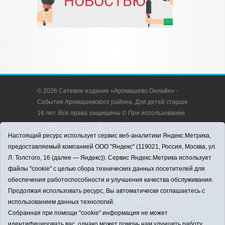
© 2026 Сетевое издание «Аромашево Онлайн» -
События Аромашевского района. Для детей старше
16 лет. Все права защищены © При использовании
материалов ссылка обязательна.
Адрес редакции: 627350, Россия, Тюменская
Настоящий ресурс использует сервис веб-аналитики Яндекс.Метрика,
область, Аромашевский район, с. Аромашево, ул.
предоставляемый компанией ООО "Яндекс" (119021, Россия, Москва, ул.
Кирова, д. 13.
Л. Толстого, 16 (далее — Яндекс)). Сервис Яндекс.Метрика использует
Адрес электронной почты редакции:
файлы "cookie" с целью сбора технических данных посетителей для
strudu72@obl72.ru
обеспечения работоспособности и улучшения качества обслуживания.
Телефон редакции: 8 (34545) 2-30-58
Продолжая использовать ресурс, Вы автоматически соглашаетесь с
Регистрационный номер СМИ ЭЛ № ФС 77 - 65176
использованием данных технологий.
выдано Федеральной службой по надзору в сфере
Собранная при помощи "cookie" информация не может
связи, информационных технологий и массовых
идентифицировать вас, однако может помочь нам улучшить работу