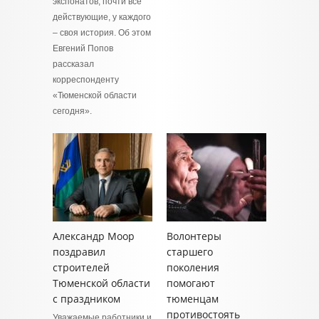
экспонатов, почти все
действующие, у каждого
– своя история. Об этом
Евгений Попов
рассказал
корреспонденту
«Тюменской области
сегодня».
Александр Моор
Волонтеры
поздравил
старшего
строителей
поколения
Тюменской области
помогают
с праздником
тюменцам
противостоять
Уважаемые работники и