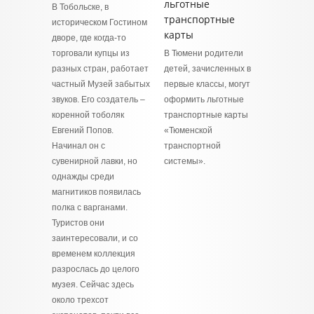
льготные
В Тобольске, в
транспортные
историческом Гостином
карты
дворе, где когда-то
торговали купцы из
В Тюмени родители
разных стран, работает
детей, зачисленных в
частный Музей забытых
первые классы, могут
звуков. Его создатель –
оформить льготные
коренной тоболяк
транспортные карты
Евгений Попов.
«Тюменской
Начинал он с
транспортной
сувенирной лавки, но
системы».
однажды среди
магнитиков появилась
полка с варганами.
Туристов они
заинтересовали, и со
временем коллекция
разрослась до целого
музея. Сейчас здесь
около трехсот