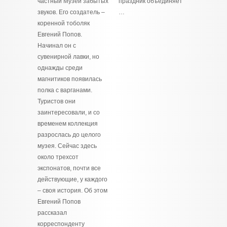
частный Музей забытых
праздник объединяет
звуков. Его создатель –
…
коренной тоболяк
Евгений Попов.
Начинал он с
сувенирной лавки, но
однажды среди
магнитиков появилась
полка с варганами.
Туристов они
заинтересовали, и со
временем коллекция
разрослась до целого
музея. Сейчас здесь
около трехсот
экспонатов, почти все
действующие, у каждого
– своя история. Об этом
Евгений Попов
рассказал
корреспонденту