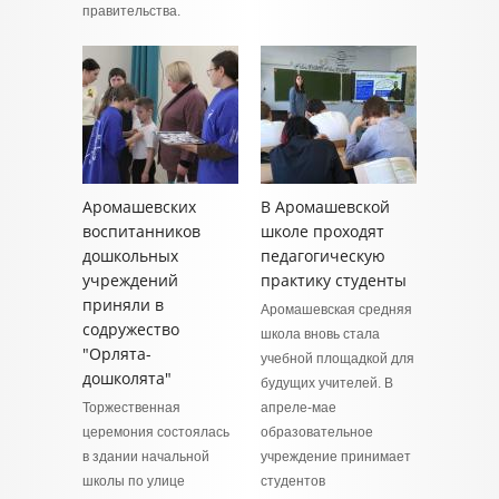
правительства.
Аромашевских
В Аромашевской
воспитанников
школе проходят
дошкольных
педагогическую
учреждений
практику студенты
приняли в
Аромашевская средняя
содружество
школа вновь стала
"Орлята-
учебной площадкой для
дошколята"
будущих учителей. В
Торжественная
апреле-мае
церемония состоялась
образовательное
в здании начальной
учреждение принимает
школы по улице
студентов