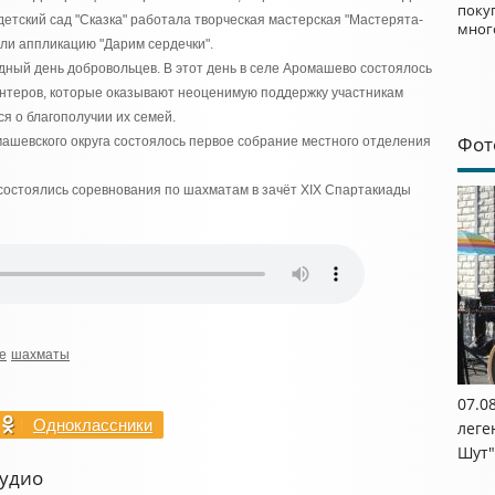
поку
детский сад "Сказка" работала творческая мастерская "Мастерята-
мног
ли аппликацию "Дарим сердечки".
дный день добровольцев. В этот день в селе Аромашево состоялось
нтеров, которые оказывают неоценимую поддержку участникам
я о благополучии их семей.
Фот
ашевского округа состоялось первое собрание местного отделения
е состоялись соревнования по шахматам в зачёт XIX Спартакиады
е
шахматы
07.0
Одноклассники
леге
Шут"
Аудио