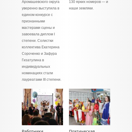
Аромашевского округа
130 ярких номеров — и
уверенно выступила в
наши земляки.
едином конкурсе с
признанными
мастерами сцены и
завоевала диплом I
степени. Солистки
коллектива Екатерина
Сороченко и Зафура
Гизатулина в
индивидуальных
номинациях стали
лауреатами III степени.
Работники
Поэтическая