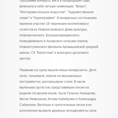
Программа конкурса, как и в предыдущие годы,
включала в себя четыре номинации: "Вокал",
"Инструментальное искусство", "Художественное
слово" и "Хореография". В конкурсных состязаниях
приняли участие 18 творческих коллективов и
солистов из Новопетровского Дома культуры,
Новоюртинского, Большескарединского,
Новоуфимского и Ангарского сельских клубов,
Новоаптулинского филиала Аромашевской средней
школы, СК "Капустник" и культурно-досугового
центра.
Первыми на сцену вышли юные конкурсанты. Дети
пели, танцевали, играли на музыкальных
инструментах, рассказывали стихи. В числе
маленьких артистов, представивших песни на
родном татарском языке, были Гульназ Назырова,
Мотис Ремезанов, Ислам Хабибулин и Александра
Сабинская. Весёлые и трогательные песни в их
исполнении вызвали дружные аплодисменты зала.