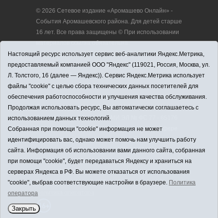
© 2026 Сетевое издание «Аромашево Онлайн» -
События Аромашевского района. Для детей старше
16 лет. Все права защищены © При использовании
материалов ссылка обязательна.
Адрес редакции: 627350, Россия, Тюменская
Настоящий ресурс использует сервис веб-аналитики Яндекс.Метрика,
область, Аромашевский район, с. Аромашево, ул.
предоставляемый компанией ООО "Яндекс" (119021, Россия, Москва, ул.
Кирова, д. 13.
Л. Толстого, 16 (далее — Яндекс)). Сервис Яндекс.Метрика использует
Адрес электронной почты редакции:
файлы "cookie" с целью сбора технических данных посетителей для
strudu72@obl72.ru
обеспечения работоспособности и улучшения качества обслуживания.
Телефон редакции: 8 (34545) 2-30-58
Продолжая использовать ресурс, Вы автоматически соглашаетесь с
Регистрационный номер СМИ ЭЛ № ФС 77 - 65176
использованием данных технологий.
выдано Федеральной службой по надзору в сфере
Собранная при помощи "cookie" информация не может
связи, информационных технологий и массовых
идентифицировать вас, однако может помочь нам улучшить работу
коммуникаций (Роскомнадзор) 28.03.2016 г.
сайта. Информация об использовании вами данного сайта, собранная
Учредитель: АНО «Информационно-издательский
при помощи "cookie", будет передаваться Яндексу и храниться на
центр «Слава труду».
серверах Яндекса в РФ. Вы можете отказаться от использования
Главный редактор: А.Н. Барабанщиков
"cookie", выбрав соответствующие настройки в браузере.
Политика
Политика оператора
оператора
Закрыть