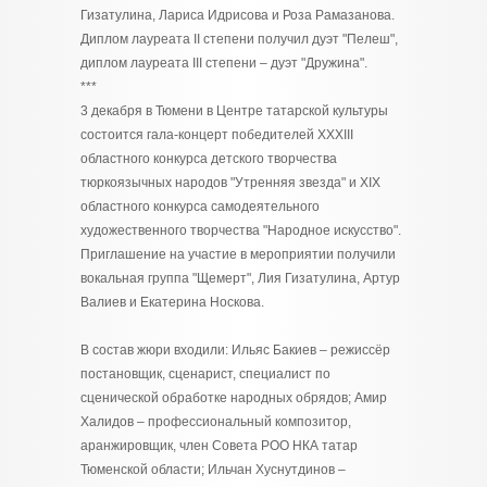
Гизатулина, Лариса Идрисова и Роза Рамазанова.
Диплом лауреата II степени получил дуэт "Пелеш",
диплом лауреата III степени – дуэт "Дружина".
***
3 декабря в Тюмени в Центре татарской культуры
состоится гала-концерт победителей XXXIII
областного конкурса детского творчества
тюркоязычных народов "Утренняя звезда" и XIX
областного конкурса самодеятельного
художественного творчества "Народное искусство".
Приглашение на участие в мероприятии получили
вокальная группа "Щемерт", Лия Гизатулина, Артур
Валиев и Екатерина Носкова.
В состав жюри входили: Ильяс Бакиев – режиссёр
постановщик, сценарист, специалист по
сценической обработке народных обрядов; Амир
Халидов – профессиональный композитор,
аранжировщик, член Совета РОО НКА татар
Тюменской области; Ильчан Хуснутдинов –