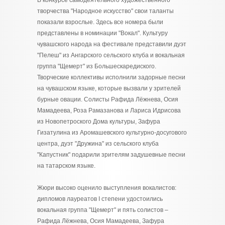
В конкурсе самодеятельного художественного
творчества "Народное искусство" свои таланты
показали взрослые. Здесь все номера были
представлены в номинации "Вокал". Культуру
чувашского народа на фестивале представили дуэт
"Пелеш" из Ангарского сельского клуба и вокальная
группа "Щемерт" из Большескаредиского.
Творческие коллективы исполнили задорные песни
на чувашском языке, которые вызвали у зрителей
бурные овации. Солисты Рафида Лёжнева, Осия
Мамадеева, Роза Рамазанова и Лариса Идрисова
из Новопетроского Дома культуры, Зафура
Гизатулина из Аромашевского культурно-досугового
центра, дуэт "Дружина" из сельского клуба
"Капустник" подарили зрителям задушевные песни
на татарском языке.
Жюри высоко оценило выступления вокалистов:
дипломов лауреатов I степени удостоились
вокальная группа "Щемерт" и пять солистов –
Рафида Лёжнева, Осия Мамадеева, Зафура