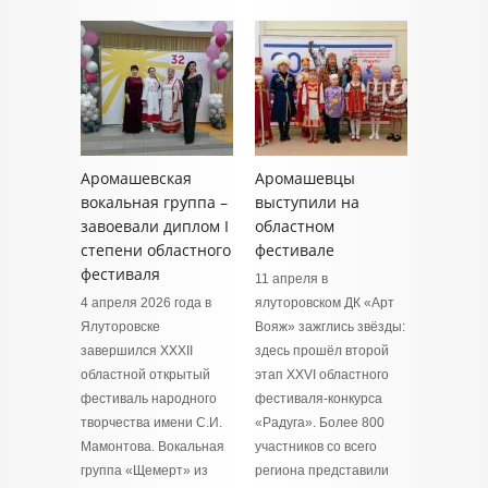
Аромашевская
Аромашевцы
вокальная группа –
выступили на
завоевали диплом I
областном
степени областного
фестивале
фестиваля
11 апреля в
4 апреля 2026 года в
ялуторовском ДК «Арт
Ялуторовске
Вояж» зажглись звёзды:
завершился XXXII
здесь прошёл второй
областной открытый
этап XXVI областного
фестиваль народного
фестиваля-конкурса
творчества имени С.И.
«Радуга». Более 800
Мамонтова. Вокальная
участников со всего
группа «Щемерт» из
региона представили