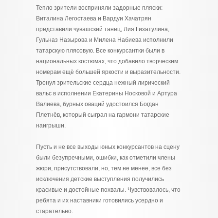
Тепло зрители восприняли задорные пляски:
Виталина Легостаева и Вардуи Хачатрян
представили чувашский танец; Лия Гизатулина,
Гульназ Назырова и Милена Набиева исполнили
татарскую плясовую. Все конкурсантки были в
национальных костюмах, что добавило творческим
номерам ещё большей яркости и выразительности.
Тронул зрительские сердца нежный лирический
вальс в исполнении Екатерины Носковой и Артура
Валиева, бурных оваций удостоился Богдан
Плетнёв, который сыграл на гармони татарские
наигрыши.
Пусть и не все выходы юных конкурсантов на сцену
были безупречными, ошибки, как отметили члены
жюри, присутствовали, но, тем не менее, все без
исключения детские выступления получились
красивые и достойные похвалы. Чувствовалось, что
ребята и их наставники готовились усердно и
старательно.