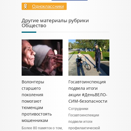
Одноклассники
Другие материалы рубрики
Общество
Волонтеры
Госавтоинспекция
старшего
подвела итоги
поколения
акции #ДеньВЕЛО-
помогают
СИМ-безопасности
тюменцам
Сотрудники
противостоять
Госавтоинспекции
мошенникам
подвели итоги
Более 80 памяток о том,
профилактической