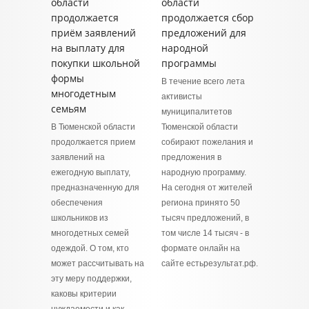
области
области
продолжается
продолжается сбор
приём заявлений
предложений для
на выплату для
народной
покупки школьной
программы
формы
В течение всего лета
многодетным
активисты
семьям
муниципалитетов
В Тюменской области
Тюменской области
продолжается прием
собирают пожелания и
заявлений на
предложения в
ежегодную выплату,
народную программу.
предназначенную для
На сегодня от жителей
обеспечения
региона принято 50
школьников из
тысяч предложений, в
многодетных семей
том числе 14 тысяч - в
одеждой. О том, кто
формате онлайн на
может рассчитывать на
сайте естьрезультат.рф.
эту меру поддержки,
каковы критерии