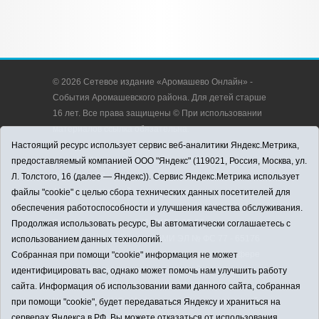
© 2026 Сетевое издание «Аромашево Онлайн» -
События Аромашевского района. Для детей старше
16 лет. Все права защищены © При использовании
материалов ссылка обязательна.
Адрес редакции: 627350, Россия, Тюменская
Настоящий ресурс использует сервис веб-аналитики Яндекс.Метрика,
область, Аромашевский район, с. Аромашево, ул.
предоставляемый компанией ООО "Яндекс" (119021, Россия, Москва, ул.
Кирова, д. 13.
Л. Толстого, 16 (далее — Яндекс)). Сервис Яндекс.Метрика использует
Адрес электронной почты редакции:
файлы "cookie" с целью сбора технических данных посетителей для
strudu72@obl72.ru
обеспечения работоспособности и улучшения качества обслуживания.
Телефон редакции: 8 (34545) 2-30-58
Продолжая использовать ресурс, Вы автоматически соглашаетесь с
Регистрационный номер СМИ ЭЛ № ФС 77 - 65176
использованием данных технологий.
выдано Федеральной службой по надзору в сфере
Собранная при помощи "cookie" информация не может
связи, информационных технологий и массовых
идентифицировать вас, однако может помочь нам улучшить работу
коммуникаций (Роскомнадзор) 28.03.2016 г.
сайта. Информация об использовании вами данного сайта, собранная
Учредитель: АНО «Информационно-издательский
при помощи "cookie", будет передаваться Яндексу и храниться на
центр «Слава труду».
серверах Яндекса в РФ. Вы можете отказаться от использования