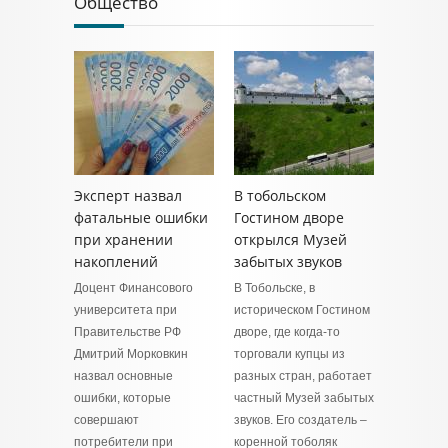
Общество
Эксперт назвал
В тобольском
фатальные ошибки
Гостином дворе
при хранении
открылся Музей
накоплений
забытых звуков
Доцент Финансового
В Тобольске, в
университета при
историческом Гостином
Правительстве РФ
дворе, где когда-то
Дмитрий Морковкин
торговали купцы из
назвал основные
разных стран, работает
ошибки, которые
частный Музей забытых
совершают
звуков. Его создатель –
потребители при
коренной тоболяк