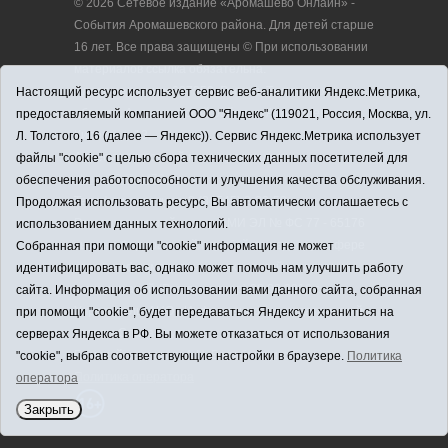
© 2026 Сетевое издание «Аромашево Онлайн» -
События Аромашевского района. Для детей старше
16 лет. Все права защищены © При использовании
материалов ссылка обязательна.
Адрес редакции: 627350, Россия, Тюменская
Настоящий ресурс использует сервис веб-аналитики Яндекс.Метрика,
область, Аромашевский район, с. Аромашево, ул.
предоставляемый компанией ООО "Яндекс" (119021, Россия, Москва, ул.
Кирова, д. 13.
Л. Толстого, 16 (далее — Яндекс)). Сервис Яндекс.Метрика использует
Адрес электронной почты редакции:
файлы "cookie" с целью сбора технических данных посетителей для
strudu72@obl72.ru
обеспечения работоспособности и улучшения качества обслуживания.
Телефон редакции: 8 (34545) 2-30-58
Продолжая использовать ресурс, Вы автоматически соглашаетесь с
Регистрационный номер СМИ ЭЛ № ФС 77 - 65176
использованием данных технологий.
выдано Федеральной службой по надзору в сфере
Собранная при помощи "cookie" информация не может
связи, информационных технологий и массовых
идентифицировать вас, однако может помочь нам улучшить работу
коммуникаций (Роскомнадзор) 28.03.2016 г.
сайта. Информация об использовании вами данного сайта, собранная
Учредитель: АНО «Информационно-издательский
при помощи "cookie", будет передаваться Яндексу и храниться на
центр «Слава труду».
серверах Яндекса в РФ. Вы можете отказаться от использования
Главный редактор: А.Н. Барабанщиков
"cookie", выбрав соответствующие настройки в браузере.
Политика
Политика оператора
оператора
Закрыть