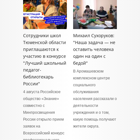
Сотрудники школ
Михаил Сухоруков:
Тюменской области
"Наша задача — не
приглашаются к
оставить человека
участию в конкурсе
один на один с
"Лучший школьный
бедой"
педагог-
В Аромашевском
библиотекарь
комплексном центре
России"
социального
4 августа Российское
обслуживания
общество «Знание»
населения рассказали о
совместно с
деятельности
Минпросвещения
учреждения и о том,
России открыло прием
какую помощь получают
заявок на
жители округа.
Всероссийский конкурс