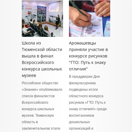
Школа из
Аромашевцы
Тюменской области
приняли участие в
вышла в финал
конкурсе рисунков
Всероссийского
"ГТО: Путь к знаку
конкурса школьных
отличия"
музеев
В преддверии Дня
Российское общество
физкультурника
«Знание» опубликовало
подведены итоги
список финалистов
областного конкурса
Всероссийского
рисунков «ГТО: Путь к
конкурса школьных
знаку отличия!» среди
музеев. Тюменскую
воспитанников
область в
дошкольных
заключительном этапе
организаций и