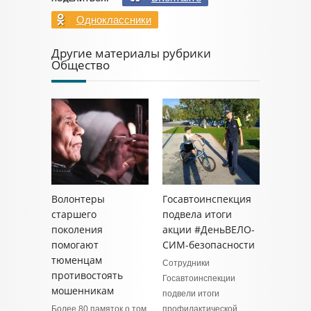
Одноклассники
Другие материалы рубрики
Общество
Волонтеры
Госавтоинспекция
старшего
подвела итоги
поколения
акции #ДеньВЕЛО-
помогают
СИМ-безопасности
тюменцам
Сотрудники
противостоять
Госавтоинспекции
мошенникам
подвели итоги
Более 80 памяток о том,
профилактической