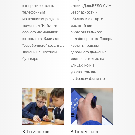
как противостоять
акции #ДеньВЕЛО-СИМ-
телефонным
безопасности и
мошенникам раздали
объявили о старте
тюменцам "Бабушки
масштабного
особого назначения",
образовательного
которые разбили лагерь
онлайн-проекта. Теперь
"серебряного" десанта в
изучать правила
Тюмени на Цветном
дорожного движения
бульваре.
можно не только на
улицах, но и в
увлекательном
цифровом формате.
В Тюменской
В Тюменской