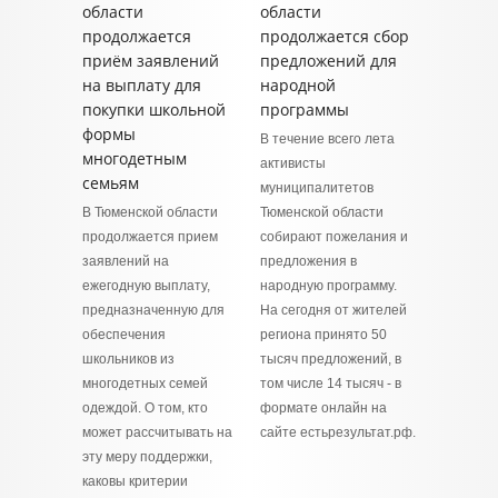
области
области
продолжается
продолжается сбор
приём заявлений
предложений для
на выплату для
народной
покупки школьной
программы
формы
В течение всего лета
многодетным
активисты
семьям
муниципалитетов
В Тюменской области
Тюменской области
продолжается прием
собирают пожелания и
заявлений на
предложения в
ежегодную выплату,
народную программу.
предназначенную для
На сегодня от жителей
обеспечения
региона принято 50
школьников из
тысяч предложений, в
многодетных семей
том числе 14 тысяч - в
одеждой. О том, кто
формате онлайн на
может рассчитывать на
сайте естьрезультат.рф.
эту меру поддержки,
каковы критерии