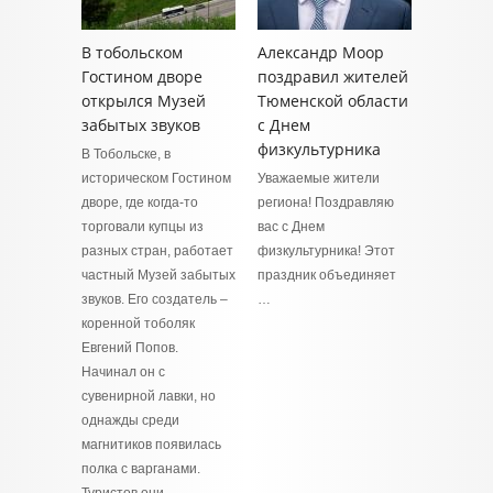
В тобольском
Александр Моор
Гостином дворе
поздравил жителей
открылся Музей
Тюменской области
забытых звуков
с Днем
физкультурника
В Тобольске, в
историческом Гостином
Уважаемые жители
дворе, где когда-то
региона! Поздравляю
торговали купцы из
вас с Днем
разных стран, работает
физкультурника! Этот
частный Музей забытых
праздник объединяет
звуков. Его создатель –
…
коренной тоболяк
Евгений Попов.
Начинал он с
сувенирной лавки, но
однажды среди
магнитиков появилась
полка с варганами.