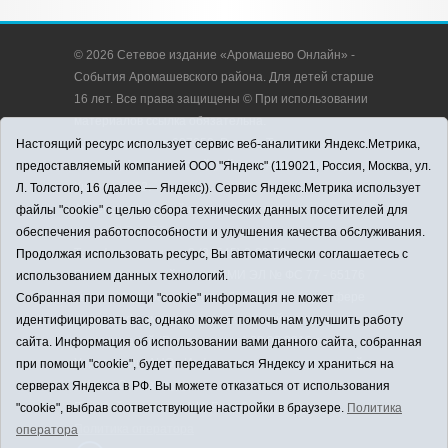
© 2026 Сетевое издание «Аромашево Онлайн» -
События Аромашевского района. Для детей старше
16 лет. Все права защищены © При использовании
материалов ссылка обязательна.
Адрес редакции: 627350, Россия, Тюменская
Настоящий ресурс использует сервис веб-аналитики Яндекс.Метрика,
область, Аромашевский район, с. Аромашево, ул.
предоставляемый компанией ООО "Яндекс" (119021, Россия, Москва, ул.
Кирова, д. 13.
Л. Толстого, 16 (далее — Яндекс)). Сервис Яндекс.Метрика использует
Адрес электронной почты редакции:
файлы "cookie" с целью сбора технических данных посетителей для
strudu72@obl72.ru
обеспечения работоспособности и улучшения качества обслуживания.
Телефон редакции: 8 (34545) 2-30-58
Продолжая использовать ресурс, Вы автоматически соглашаетесь с
Регистрационный номер СМИ ЭЛ № ФС 77 - 65176
использованием данных технологий.
выдано Федеральной службой по надзору в сфере
Собранная при помощи "cookie" информация не может
связи, информационных технологий и массовых
идентифицировать вас, однако может помочь нам улучшить работу
коммуникаций (Роскомнадзор) 28.03.2016 г.
сайта. Информация об использовании вами данного сайта, собранная
Учредитель: АНО «Информационно-издательский
при помощи "cookie", будет передаваться Яндексу и храниться на
центр «Слава труду».
серверах Яндекса в РФ. Вы можете отказаться от использования
Главный редактор: А.Н. Барабанщиков
"cookie", выбрав соответствующие настройки в браузере.
Политика
Политика оператора
оператора