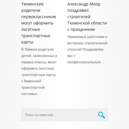
Тюменские
Александр Моор
родители
поздравил
первоклассников
строителей
могут оформить
Тюменской области
льготные
с праздником
транспортные
Уважаемые работники и
карты
ветераны строительной
В Тюмени родители
отрасли! Поздравляю
детей, зачисленных в
вас с
первые классы, могут
профессиональным …
оформить льготные
транспортные карты
«Тюменской
транспортной
системы».