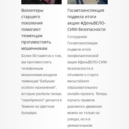
Волонтеры
Госавтоинспекция
старшего
подвела итоги
поколения
акции #ДеньВЕЛО-
помогают
СИМ-безопасности
тюменцам
Сотрудники
противостоять
Госавтоинспекции
мошенникам
подвели итоги
Более 80 памяток о том,
профилактической
как противостоять
акции #ДеньВЕЛО-СИМ-
телефонным
безопасности и
мошенникам раздали
объявили о старте
тюменцам "Бабушки
масштабного
особого назначения",
образовательного
которые разбили лагерь
онлайн-проекта. Теперь
"серебряного" десанта в
изучать правила
Тюмени на Цветном
дорожного движения
бульваре.
можно не только на
улицах, но и в
увлекательном