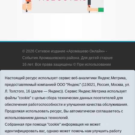
© 2026 Сетевое издание «Аромашево Онлайн» -
События Аромашевского района. Для детей старше
16 лет. Все права защищены © При использовании
материалов ссылка обязательна.
Адрес редакции: 627350, Россия, Тюменская
Настоящий ресурс использует сервис веб-аналитики Яндекс.Метрика,
область, Аромашевский район, с. Аромашево, ул.
предоставляемый компанией ООО "Яндекс" (119021, Россия, Москва, ул.
Кирова, д. 13.
Л. Толстого, 16 (далее — Яндекс)). Сервис Яндекс.Метрика использует
Адрес электронной почты редакции:
файлы "cookie" с целью сбора технических данных посетителей для
strudu72@obl72.ru
обеспечения работоспособности и улучшения качества обслуживания.
Телефон редакции: 8 (34545) 2-30-58
Продолжая использовать ресурс, Вы автоматически соглашаетесь с
Регистрационный номер СМИ ЭЛ № ФС 77 - 65176
использованием данных технологий.
выдано Федеральной службой по надзору в сфере
Собранная при помощи "cookie" информация не может
связи, информационных технологий и массовых
идентифицировать вас, однако может помочь нам улучшить работу