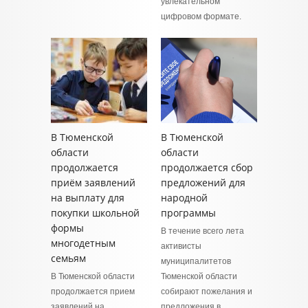
увлекательном
цифровом формате.
В Тюменской
В Тюменской
области
области
продолжается
продолжается сбор
приём заявлений
предложений для
на выплату для
народной
покупки школьной
программы
формы
В течение всего лета
многодетным
активисты
семьям
муниципалитетов
В Тюменской области
Тюменской области
продолжается прием
собирают пожелания и
заявлений на
предложения в