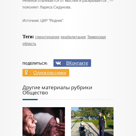
Ребенок отвлекается от мыслей и раскрывается", —
поясняет Лариса Сидунова.
Источник: ЦКР "Родник".
Теги:
глинотерапия
реабилитация
Тюменская
область
ВКонтакте
ПОДЕЛИТЬСЯ:
Одноклассники
Другие материалы рубрики
Общество