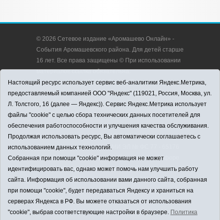
© 2026 Сетевое издание «Аромашево Онлайн» -
События Аромашевского района. Для детей старше
16 лет. Все права защищены © При использовании
материалов ссылка обязательна.
Адрес редакции: 627350, Россия, Тюменская
Настоящий ресурс использует сервис веб-аналитики Яндекс.Метрика,
область, Аромашевский район, с. Аромашево, ул.
предоставляемый компанией ООО "Яндекс" (119021, Россия, Москва, ул.
Кирова, д. 13.
Л. Толстого, 16 (далее — Яндекс)). Сервис Яндекс.Метрика использует
Адрес электронной почты редакции:
файлы "cookie" с целью сбора технических данных посетителей для
strudu72@obl72.ru
обеспечения работоспособности и улучшения качества обслуживания.
Телефон редакции: 8 (34545) 2-30-58
Продолжая использовать ресурс, Вы автоматически соглашаетесь с
Регистрационный номер СМИ ЭЛ № ФС 77 - 65176
использованием данных технологий.
выдано Федеральной службой по надзору в сфере
Собранная при помощи "cookie" информация не может
связи, информационных технологий и массовых
идентифицировать вас, однако может помочь нам улучшить работу
коммуникаций (Роскомнадзор) 28.03.2016 г.
сайта. Информация об использовании вами данного сайта, собранная
Учредитель: АНО «Информационно-издательский
при помощи "cookie", будет передаваться Яндексу и храниться на
центр «Слава труду».
серверах Яндекса в РФ. Вы можете отказаться от использования
Главный редактор: А.Н. Барабанщиков
"cookie", выбрав соответствующие настройки в браузере.
Политика