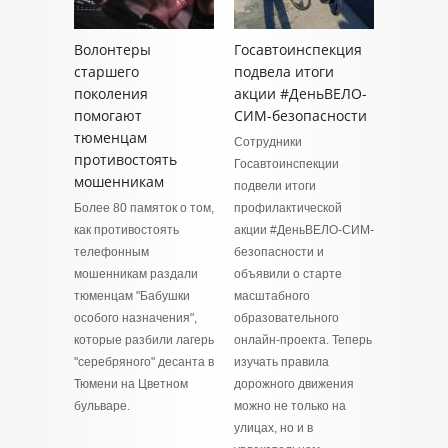
Волонтеры
Госавтоинспекция
старшего
подвела итоги
поколения
акции #ДеньВЕЛО-
помогают
СИМ-безопасности
тюменцам
Сотрудники
противостоять
Госавтоинспекции
мошенникам
подвели итоги
Более 80 памяток о том,
профилактической
как противостоять
акции #ДеньВЕЛО-СИМ-
телефонным
безопасности и
мошенникам раздали
объявили о старте
тюменцам "Бабушки
масштабного
особого назначения",
образовательного
которые разбили лагерь
онлайн-проекта. Теперь
"серебряного" десанта в
изучать правила
Тюмени на Цветном
дорожного движения
бульваре.
можно не только на
улицах, но и в