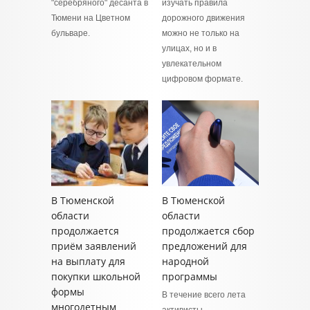
"серебряного" десанта в
изучать правила
Тюмени на Цветном
дорожного движения
бульваре.
можно не только на
улицах, но и в
увлекательном
цифровом формате.
В Тюменской
В Тюменской
области
области
продолжается
продолжается сбор
приём заявлений
предложений для
на выплату для
народной
покупки школьной
программы
формы
В течение всего лета
многодетным