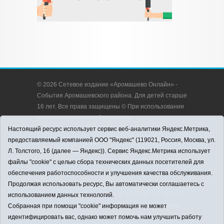
© 2026 Сетевое издание «Аромашево Онлайн» -
События Аромашевского района. Для детей старше
16 лет. Все права защищены © При использовании
материалов ссылка обязательна.
Адрес редакции: 627350, Россия, Тюменская
Настоящий ресурс использует сервис веб-аналитики Яндекс.Метрика,
область, Аромашевский район, с. Аромашево, ул.
предоставляемый компанией ООО "Яндекс" (119021, Россия, Москва, ул.
Кирова, д. 13.
Л. Толстого, 16 (далее — Яндекс)). Сервис Яндекс.Метрика использует
Адрес электронной почты редакции:
файлы "cookie" с целью сбора технических данных посетителей для
strudu72@obl72.ru
обеспечения работоспособности и улучшения качества обслуживания.
Телефон редакции: 8 (34545) 2-30-58
Продолжая использовать ресурс, Вы автоматически соглашаетесь с
Регистрационный номер СМИ ЭЛ № ФС 77 - 65176
использованием данных технологий.
выдано Федеральной службой по надзору в сфере
Собранная при помощи "cookie" информация не может
связи, информационных технологий и массовых
идентифицировать вас, однако может помочь нам улучшить работу