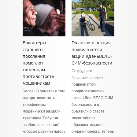
Волонтеры
Госавтоинспекция
старшего
подвела итоги
поколения
акции #ДеньВЕЛО-
помогают
СИМ-безопасности
тюменцам
Сотрудники
противостоять
Госавтоинспекции
мошенникам
подвели итоги
Более 80 памяток о том,
профилактической
как противостоять
акции #ДеньВЕЛО-СИМ-
телефонным
безопасности и
мошенникам раздали
объявили о старте
тюменцам "Бабушки
масштабного
особого назначения",
образовательного
которые разбили лагерь
онлайн-проекта. Теперь