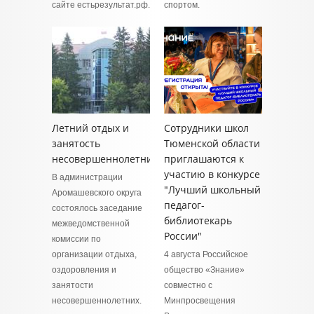
сайте естьрезультат.рф.
спортом.
Летний отдых и
Сотрудники школ
занятость
Тюменской области
несовершеннолетних
приглашаются к
участию в конкурсе
В администрации
"Лучший школьный
Аромашевского округа
педагог-
состоялось заседание
библиотекарь
межведомственной
России"
комиссии по
организации отдыха,
4 августа Российское
оздоровления и
общество «Знание»
занятости
совместно с
несовершеннолетних.
Минпросвещения