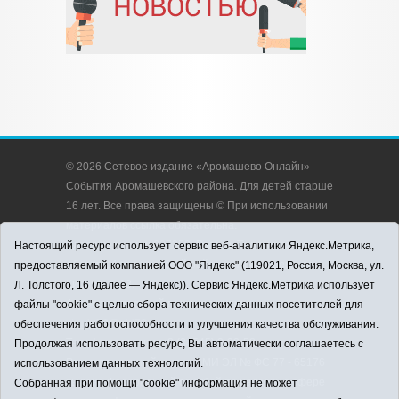
© 2026 Сетевое издание «Аромашево Онлайн» -
События Аромашевского района. Для детей старше
16 лет. Все права защищены © При использовании
материалов ссылка обязательна.
Адрес редакции: 627350, Россия, Тюменская
Настоящий ресурс использует сервис веб-аналитики Яндекс.Метрика,
область, Аромашевский район, с. Аромашево, ул.
предоставляемый компанией ООО "Яндекс" (119021, Россия, Москва, ул.
Кирова, д. 13.
Л. Толстого, 16 (далее — Яндекс)). Сервис Яндекс.Метрика использует
Адрес электронной почты редакции:
файлы "cookie" с целью сбора технических данных посетителей для
strudu72@obl72.ru
обеспечения работоспособности и улучшения качества обслуживания.
Телефон редакции: 8 (34545) 2-30-58
Продолжая использовать ресурс, Вы автоматически соглашаетесь с
Регистрационный номер СМИ ЭЛ № ФС 77 - 65176
использованием данных технологий.
выдано Федеральной службой по надзору в сфере
Собранная при помощи "cookie" информация не может