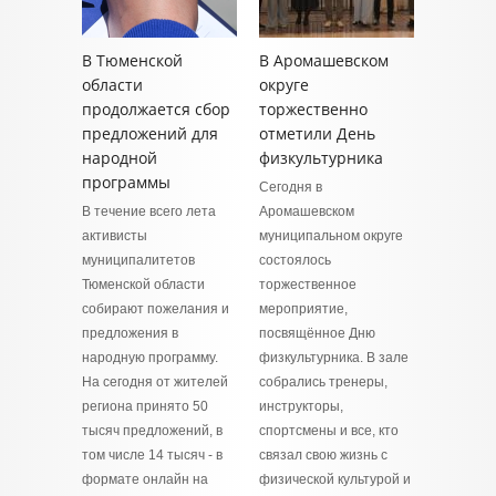
В Тюменской
В Аромашевском
области
округе
продолжается сбор
торжественно
предложений для
отметили День
народной
физкультурника
программы
Сегодня в
В течение всего лета
Аромашевском
активисты
муниципальном округе
муниципалитетов
состоялось
Тюменской области
торжественное
собирают пожелания и
мероприятие,
предложения в
посвящённое Дню
народную программу.
физкультурника. В зале
На сегодня от жителей
собрались тренеры,
региона принято 50
инструкторы,
тысяч предложений, в
спортсмены и все, кто
том числе 14 тысяч - в
связал свою жизнь с
формате онлайн на
физической культурой и