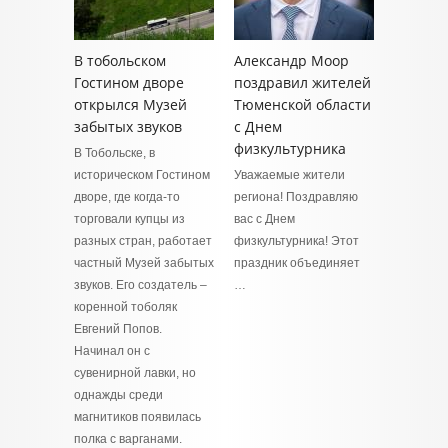
В тобольском
Александр Моор
Гостином дворе
поздравил жителей
открылся Музей
Тюменской области
забытых звуков
с Днем
физкультурника
В Тобольске, в
историческом Гостином
Уважаемые жители
дворе, где когда-то
региона! Поздравляю
торговали купцы из
вас с Днем
разных стран, работает
физкультурника! Этот
частный Музей забытых
праздник объединяет
звуков. Его создатель –
…
коренной тоболяк
Евгений Попов.
Начинал он с
сувенирной лавки, но
однажды среди
магнитиков появилась
полка с варганами.