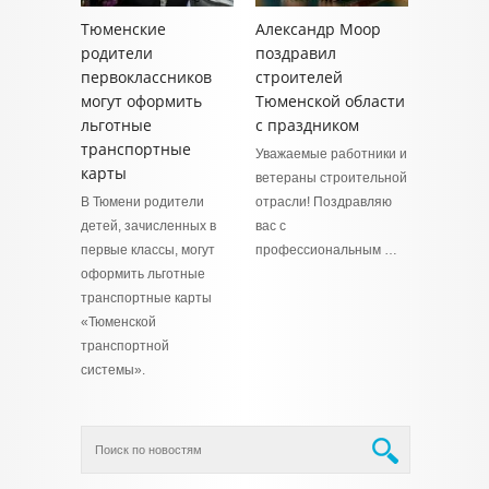
Тюменские
Александр Моор
родители
поздравил
первоклассников
строителей
могут оформить
Тюменской области
льготные
с праздником
транспортные
Уважаемые работники и
карты
ветераны строительной
В Тюмени родители
отрасли! Поздравляю
детей, зачисленных в
вас с
первые классы, могут
профессиональным …
оформить льготные
транспортные карты
«Тюменской
транспортной
системы».