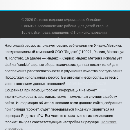
© 2026 Сетевое издание «Аромашево Онлайн» -
События Аромашевского района. Для детей старше
16 лет. Все права защищены © При использовании
материалов ссылка обязательна.
Адрес редакции: 627350, Россия, Тюменская
Настоящий ресурс использует сервис веб-аналитики Яндекс.Метрика,
область, Аромашевский район, с. Аромашево, ул.
предоставляемый компанией ООО "Яндекс" (119021, Россия, Москва, ул.
Кирова, д. 13.
Л. Толстого, 16 (далее — Яндекс)). Сервис Яндекс.Метрика использует
Адрес электронной почты редакции:
файлы "cookie" с целью сбора технических данных посетителей для
strudu72@obl72.ru
обеспечения работоспособности и улучшения качества обслуживания.
Телефон редакции: 8 (34545) 2-30-58
Продолжая использовать ресурс, Вы автоматически соглашаетесь с
Регистрационный номер СМИ ЭЛ № ФС 77 - 65176
использованием данных технологий.
выдано Федеральной службой по надзору в сфере
Собранная при помощи "cookie" информация не может
связи, информационных технологий и массовых
идентифицировать вас, однако может помочь нам улучшить работу
коммуникаций (Роскомнадзор) 28.03.2016 г.
сайта. Информация об использовании вами данного сайта, собранная
Учредитель: АНО «Информационно-издательский
при помощи "cookie", будет передаваться Яндексу и храниться на
центр «Слава труду».
серверах Яндекса в РФ. Вы можете отказаться от использования
Главный редактор: А.Н. Барабанщиков
"cookie", выбрав соответствующие настройки в браузере.
Политика
Политика оператора
оператора