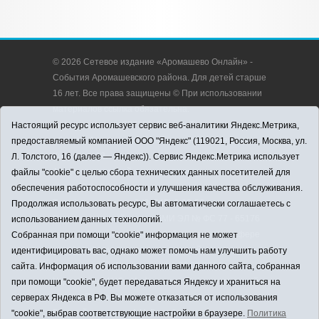
© 2026 Сетевое издание «Аромашево Онлайн» -
События Аромашевского района. Для детей старше
16 лет. Все права защищены © При использовании
материалов ссылка обязательна.
Адрес редакции: 627350, Россия, Тюменская
Настоящий ресурс использует сервис веб-аналитики Яндекс.Метрика,
область, Аромашевский район, с. Аромашево, ул.
предоставляемый компанией ООО "Яндекс" (119021, Россия, Москва, ул.
Кирова, д. 13.
Л. Толстого, 16 (далее — Яндекс)). Сервис Яндекс.Метрика использует
Адрес электронной почты редакции:
файлы "cookie" с целью сбора технических данных посетителей для
strudu72@obl72.ru
обеспечения работоспособности и улучшения качества обслуживания.
Телефон редакции: 8 (34545) 2-30-58
Продолжая использовать ресурс, Вы автоматически соглашаетесь с
Регистрационный номер СМИ ЭЛ № ФС 77 - 65176
использованием данных технологий.
выдано Федеральной службой по надзору в сфере
Собранная при помощи "cookie" информация не может
связи, информационных технологий и массовых
идентифицировать вас, однако может помочь нам улучшить работу
коммуникаций (Роскомнадзор) 28.03.2016 г.
сайта. Информация об использовании вами данного сайта, собранная
Учредитель: АНО «Информационно-издательский
при помощи "cookie", будет передаваться Яндексу и храниться на
центр «Слава труду».
серверах Яндекса в РФ. Вы можете отказаться от использования
Главный редактор: А.Н. Барабанщиков
"cookie", выбрав соответствующие настройки в браузере.
Политика