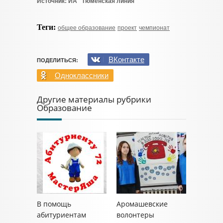
Источник: ИА "Тюменская линия"
Теги:
общее образование
проект
чемпионат
ВКонтакте
ПОДЕЛИТЬСЯ:
Одноклассники
Другие материалы рубрики
Образование
В помощь
Аромашевские
абитуриентам
волонтеры