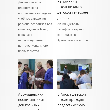
напомнили
Для школьников,
школьникам о
планирующих
детском телефоне
поступления в средние
доверия
учебные заведения
региона, создан чат-бот
Акция «Детский
в мессенджере Макс,
телефон доверия»
сообщает
состоялась в
информационный
Аромашевской школе.
центр регионального
правительства.
Аромашевских
В Аромашевской
воспитанников
школе проходят
дошкольных
педагогическую