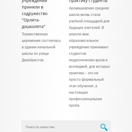
учреждений
практику студенты
приняли в
Аромашевская средняя
содружество
школа вновь стала
"Орлята-
учебной площадкой для
дошколята"
будущих учителей. В
Торжественная
апреле-мае
церемония состоялась
образовательное
в здании начальной
учреждение принимает
школы по улице
студентов
Декабристов.
педагогических вузов и
колледжей, для которых
практика – это не
просто формальный
этап обучения, а
настоящая
профессиональная
проба.