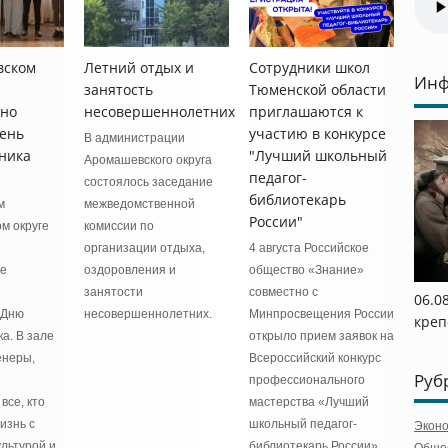
вском
Летний отдых и
Сотрудники школ
Инф
занятость
Тюменской области
нно
несовершеннолетних
приглашаются к
ень
участию в конкурсе
В администрации
ника
"Лучший школьный
Аромашевского округа
педагог-
состоялось заседание
библиотекарь
м
межведомственной
России"
м округе
комиссии по
организации отдыха,
4 августа Российское
ое
оздоровления и
общество «Знание»
занятости
совместно с
06.0
 Дню
несовершеннолетних.
Минпросвещения России
креп
а. В зале
открыло прием заявок на
енеры,
Всероссийский конкурс
Руб
профессионального
все, кто
мастерства «Лучший
изнь с
школьный педагог-
Экон
льтурой и
библиотекарь России».