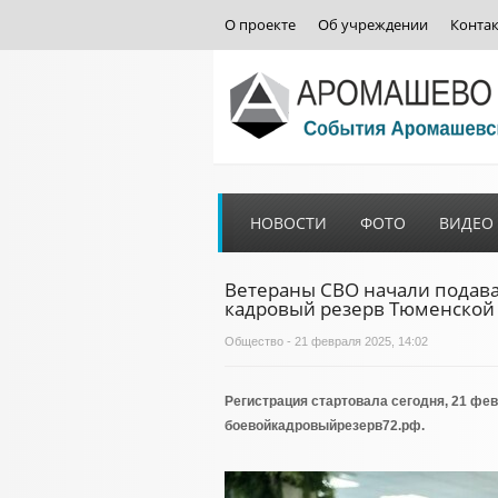
О проекте
Об учреждении
Конта
НОВОСТИ
ФОТО
ВИДЕО
Ветераны СВО начали подават
кадровый резерв Тюменской 
Общество
- 21 февраля 2025, 14:02
Регистрация стартовала сегодня, 21 фе
боевойкадровыйрезерв72.рф.