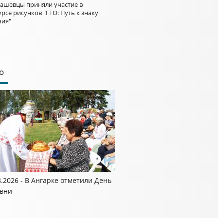
ашевцы приняли участие в
рсе рисунков "ГТО: Путь к знаку
чия"
о
8.2026 - В Ангарке отметили День
вни