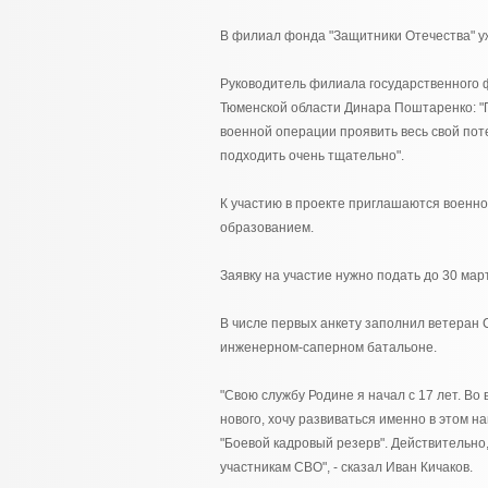
В филиал фонда "Защитники Отечества" у
Руководитель филиала государственного 
Тюменской области Динара Поштаренко: "
военной операции проявить весь свой поте
подходить очень тщательно".
К участию в проекте приглашаются воен
образованием.
Заявку на участие нужно подать до 30 мар
В числе первых анкету заполнил ветеран 
инженерном-саперном батальоне.
"Свою службу Родине я начал с 17 лет. Во
нового, хочу развиваться именно в этом н
"Боевой кадровый резерв". Действительно,
участникам СВО", - сказал Иван Кичаков.