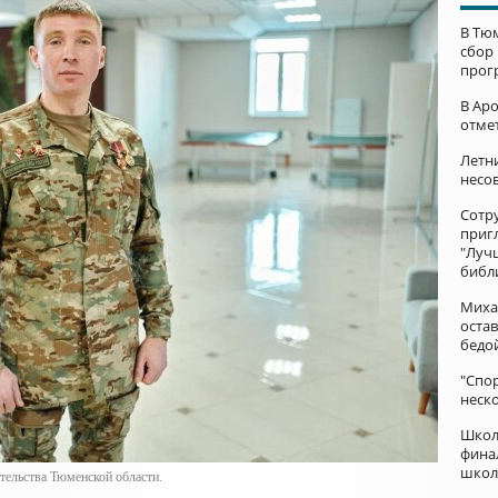
В Тю
сбор
прог
В Ар
отме
Летни
несо
Сотр
приг
"Луч
библ
Миха
остав
бедо
"Спор
неск
Школ
фина
школ
тельства Тюменской области.