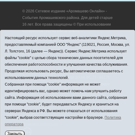
© 2026 Сетевое издание «Аромашево Онлайн» -
События Аромашевского района. Для детей старше
16 лет. Все права защищены © При использовании
материалов ссылка обязательна.
Адрес редакции: 627350, Россия, Тюменская
Настоящий ресурс использует сервис веб-аналитики Яндекс.Метрика,
область, Аромашевский район, с. Аромашево, ул.
предоставляемый компанией ООО "Яндекс" (119021, Россия, Москва, ул.
Кирова, д. 13.
Л. Толстого, 16 (далее — Яндекс)). Сервис Яндекс.Метрика использует
Адрес электронной почты редакции:
файлы "cookie" с целью сбора технических данных посетителей для
strudu72@obl72.ru
обеспечения работоспособности и улучшения качества обслуживания.
Телефон редакции: 8 (34545) 2-30-58
Продолжая использовать ресурс, Вы автоматически соглашаетесь с
Регистрационный номер СМИ ЭЛ № ФС 77 - 65176
использованием данных технологий.
выдано Федеральной службой по надзору в сфере
Собранная при помощи "cookie" информация не может
связи, информационных технологий и массовых
идентифицировать вас, однако может помочь нам улучшить работу
коммуникаций (Роскомнадзор) 28.03.2016 г.
сайта. Информация об использовании вами данного сайта, собранная
Учредитель: АНО «Информационно-издательский
при помощи "cookie", будет передаваться Яндексу и храниться на
центр «Слава труду».
серверах Яндекса в РФ. Вы можете отказаться от использования
Главный редактор: А.Н. Барабанщиков
"cookie", выбрав соответствующие настройки в браузере.
Политика
Политика оператора
оператора
Закрыть