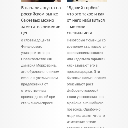
В начале августа на
"Вдовий горбик":
российском рынке
что это такое и как
бахчевых можно
от него избавиться
заметить снижение
– мнение
цен
специалиста
о словам доцента
Некоторые тюменцы со
Финансового
временем сталкиваются
университета при
с появлением «холки»
Правительстве РФ
или «вдовьего горбика»,
Дмитрия Морковкина,
как называют его в
это обусловлено пиком
простонародье. Эти
сезона и увеличением
бытовые наименования
предложения от
описывают рост
отечественных
фиброзно‑жировой
производителей при
ткани у основания шеи,
стабильном спросе.
в районе 7‑го шейного
позвонка. Ошибочно
люди полагают, что это
изменение в теле