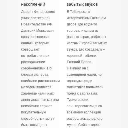
накоплений
забытых звуков
Доцент Финансового
В Тобольске, в
университета при
историческом Гостином
Правительстве РФ
дворе, где когда-то
Дмитрий Морковкин
торговали купцы из
назвал основные
разных стран, работает
ошибки, которые
частный Музей забытых
совершают
звуков. Его создатель –
потребители при
коренной тоболяк
распоряжении
Евгений Попов.
сбережениями. По
Начинал он с
словам эксперта,
сувенирной лавки, но
наиболее рискованным
однажды среди
методом является
магнитиков появилась
хранение наличных
полка с варганами.
денег дома, так как они
Туристов они
неизбежно теряют
заинтересовали, и со
покупательную
временем коллекция
способность и могут
разрослась до целого
быть похищены.
музея. Сейчас здесь