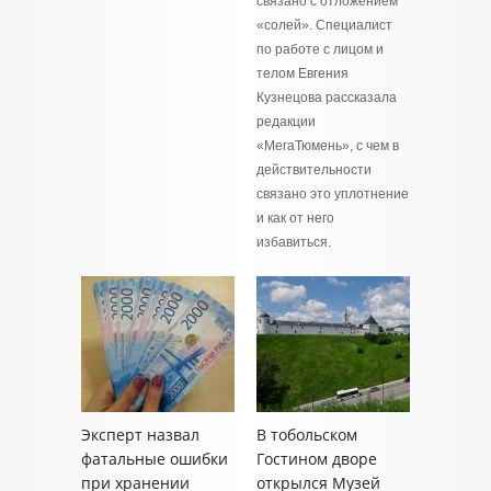
связано с отложением
«солей». Специалист
по работе с лицом и
телом Евгения
Кузнецова рассказала
редакции
«МегаТюмень», с чем в
действительности
связано это уплотнение
и как от него
избавиться.
Эксперт назвал
В тобольском
фатальные ошибки
Гостином дворе
при хранении
открылся Музей