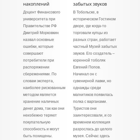
накоплений
забытых звуков
Доцент Финансового
В Тобольске, в
университета при
историческом Гостином
Правительстве РФ
дворе, где когда-то
Дмитрий Морковкин
торговали купцы из
назвал основные
разных стран, работает
ошибки, которые
частный Музей забытых
совершают
звуков. Его создатель –
потребители при
коренной тоболяк
распоряжении
Евгений Попов.
сбережениями. По
Начинал он с
словам эксперта,
сувенирной лавки, но
наиболее рискованным
однажды среди
методом является
магнитиков появилась
хранение наличных
полка с варганами.
денег дома, так как они
Туристов они
неизбежно теряют
заинтересовали, и со
покупательную
временем коллекция
способность и могут
разрослась до целого
быть похищены.
музея. Сейчас здесь