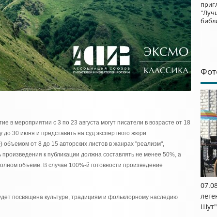
приг
"Луч
библ
Фот
ие в мероприятии с 3 по 23 августа могут писатели в возрасте от 18
у до 30 июня и представить на суд экспертного жюри
 объемом от 8 до 15 авторских листов в жанрах "реализм",
ь произведения к публикации должна составлять не менее 50%, а
полном объеме. В случае 100%-й готовности произведение
07.0
леге
удет посвящена культуре, традициям и фольклорному наследию
Шут"