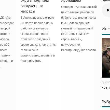
округа получили
Аромашево
заслуженные
Сегодня в Аромашевской
награды
центральной районной
 ДК «Арт
В Аромашевском округе
библиотеке имени поэта
сь звёзды:
26 марта прошел День
В.И. Белова прошел
Инф
 второй
работника культуры.
уютный литературный
астного
Наши специалисты
квартирник «Между
нкурса
отметили праздник в
строк - весна»,
лее 800
своем уникальном стиле:
приурочен ко
 всего
взяв на себя
Всемирному Дню поэзии.
ставили
организацию, ведение и
меров — и
аплодисменты.
.
06.0
креп
Руб