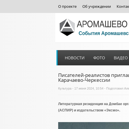
О проекте
Об учреждении
Конта
НОВОСТИ
ФОТО
ВИДЕО
Писателей-реалистов пригла
Карачаево-Черкессии
Культура
- 17 июня 2024, 10:54 - Подготовил
Литературная резиденция на Домбае орг
(АСПИР) и издательством «Эксмо».