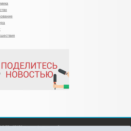
омика
ство
зование
ура
т
сшествия
С 77 - 65176 выдано Федеральной