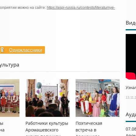
роприятии можно на сайте:
https://aspi-russia.ru/contests/literaturnye-
Вид
Одноклассники
ультура
Узнал
13.11.
Ауд
цы
Работники культуры
Поэтическая
07.0
на
Аромашевского
встреча в
Аром