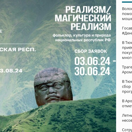
Воло
помо
моше
Госа
#Ден
В Тю
приё
поку
мног
Траг
Аром
В Тю
сбор
прог
В Ар
отме
Летни
несо
Сотр