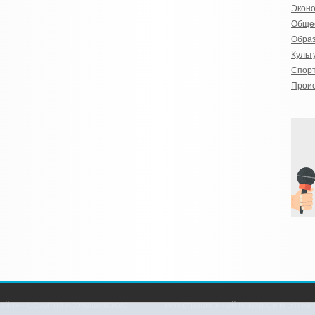
Экон
Обще
Обра
Культ
Спор
Прои
айн» - События Аромашевского
Регистрационный номер СМИ ЭЛ № Ф