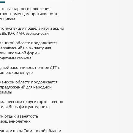
нтеры старшего поколения
гают тюменцам противостоять
нникам
втоинспекция подвела итоги акции
ьВЕЛО-СИМ-безопасности
менской области продолжается
м заявлений на выплату для
пки школьной формы
одетным семьям
едией закончилось ночное ДТП в
ашевском округе
менской области продолжается
 предложений для народной
раммы
омашевском округе торжественно
тили День физкультурника
й отдых и занятость
вершеннолетних
удники школ Тюменской области