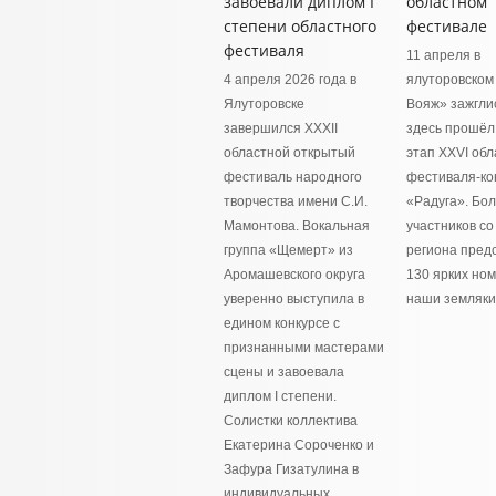
завоевали диплом I
областном
степени областного
фестивале
фестиваля
11 апреля в
4 апреля 2026 года в
ялуторовском
Ялуторовске
Вояж» зажгли
завершился XXXII
здесь прошёл
областной открытый
этап XXVI обл
фестиваль народного
фестиваля-ко
творчества имени С.И.
«Радуга». Бо
Мамонтова. Вокальная
участников со
группа «Щемерт» из
региона пред
Аромашевского округа
130 ярких но
уверенно выступила в
наши земляки
едином конкурсе с
признанными мастерами
сцены и завоевала
диплом I степени.
Солистки коллектива
Екатерина Сороченко и
Зафура Гизатулина в
индивидуальных