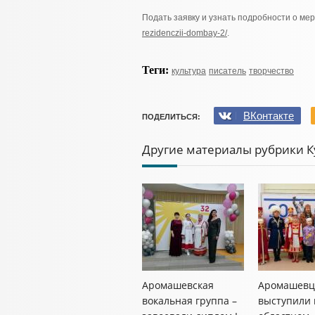
Подать заявку и узнать подробности о ме
rezidenczii-dombay-2/
.
Теги:
культура
писатель
творчество
ВКонтакте
ПОДЕЛИТЬСЯ:
Другие материалы рубрики К
Аромашевская
Аромашев
вокальная группа –
выступили 