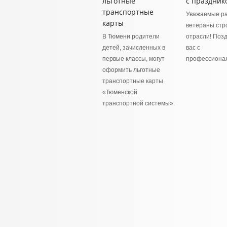
льготные
с праздник
транспортные
Уважаемые ра
карты
ветераны стр
В Тюмени родители
отрасли! Поз
детей, зачисленных в
вас с
первые классы, могут
профессиона
оформить льготные
транспортные карты
«Тюменской
транспортной системы».