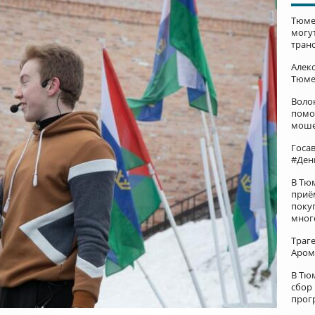
Тюме
могу
тран
Алек
Тюме
Воло
помо
моше
Госа
#Ден
В Тю
приё
поку
мног
Траг
Аром
В Тю
сбор
прог