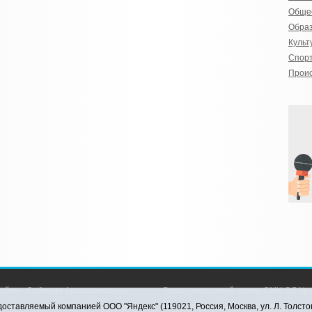
Обще
Обра
Культ
Спор
Прои
айн» - События Аромашевского
Регистрационный номер СМИ ЭЛ № Ф
рава защищены © При использовании
службой по надзору в сфере связи,
оставляемый компанией ООО "Яндекс" (119021, Россия, Москва, ул. Л. Толсто