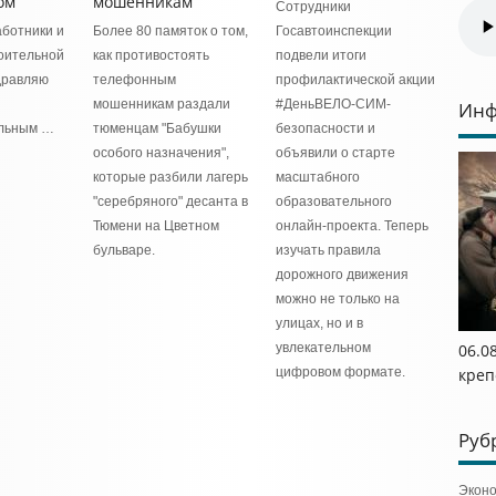
ом
мошенникам
Сотрудники
ботники и
Более 80 памяток о том,
Госавтоинспекции
оительной
как противостоять
подвели итоги
дравляю
телефонным
профилактической акции
мошенникам раздали
#ДеньВЕЛО-СИМ-
Инф
льным …
тюменцам "Бабушки
безопасности и
особого назначения",
объявили о старте
которые разбили лагерь
масштабного
"серебряного" десанта в
образовательного
Тюмени на Цветном
онлайн-проекта. Теперь
бульваре.
изучать правила
дорожного движения
можно не только на
улицах, но и в
увлекательном
06.0
цифровом формате.
креп
Руб
Экон