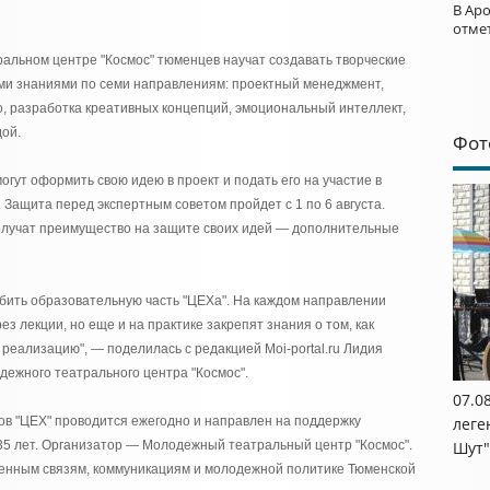
В Ар
отме
альном центре "Космос" тюменцев научат создавать творческие
ами знаниями по семи направлениям: проектный менеджмент,
, разработка креативных концепций, эмоциональный интеллект,
дой.
Фот
гут оформить свою идею в проект и подать его на участие в
. Защита перед экспертным советом пройдет с 1 по 6 августа.
олучат преимущество на защите своих идей — дополнительные
лубить образовательную часть "ЦЕХа". На каждом направлении
ез лекции, но еще и на практике закрепят знания о том, как
реализацию", — поделилась с редакцией Moi-portal.ru Лидия
ежного театрального центра "Космос".
07.0
ов "ЦЕХ" проводится ежегодно и направлен на поддержку
леге
 35 лет. Организатор — Молодежный театральный центр "Космос".
Шут"
енным связям, коммуникациям и молодежной политике Тюменской