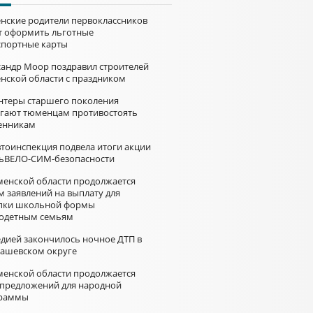
нские родители первоклассников
т оформить льготные
спортные карты
сандр Моор поздравил строителей
нской области с праздником
нтеры старшего поколения
гают тюменцам противостоять
нникам
втоинспекция подвела итоги акции
ьВЕЛО-СИМ-безопасности
менской области продолжается
м заявлений на выплату для
пки школьной формы
одетным семьям
едией закончилось ночное ДТП в
ашевском округе
менской области продолжается
 предложений для народной
раммы