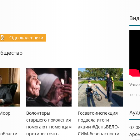
Вид
Одноклассники
Общество
Узнал
13.11.
Ауд
 Моор
Волонтеры
Госавтоинспекция
старшего поколения
подвела итоги
помогают тюменцам
акции #ДеньВЕЛО-
07.0
области
противостоять
СИМ-безопасности
Аром