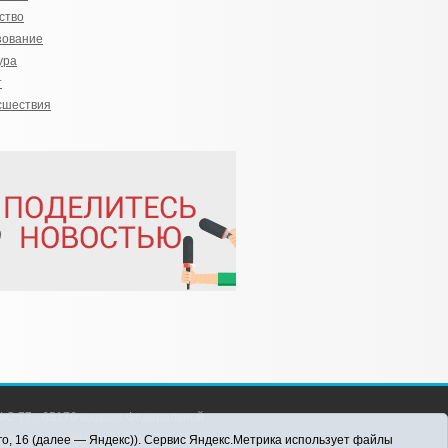
ство
зование
ура
т
сшествия
С 77 - 65176 выдано Федеральной
 информационных технологий и массовых
го, 16 (далее — Яндекс)). Сервис Яндекс.Метрика использует файлы