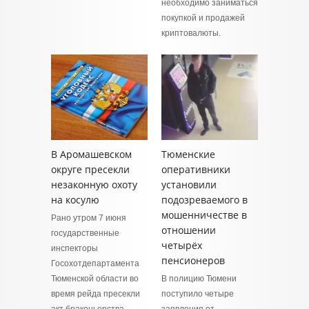
необходимо заниматься
покупкой и продажей
криптовалюты.
В Аромашевском
Тюменские
округе пресекли
оперативники
незаконную охоту
установили
на косулю
подозреваемого в
мошенничестве в
Рано утром 7 июня
отношении
государственные
четырёх
инспекторы
пенсионеров
Госохотдепартамента
Тюменской области во
В полицию Тюмени
время рейда пресекли
поступило четыре