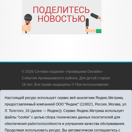
© 2026 Сетевое издание «Аромашево Онлайн» -
События Аромашевского района. Для детей старше
16 лет. Все права защищены © При использовании
материалов ссылка обязательна.
Адрес редакции: 627350, Россия, Тюменская
Настоящий ресурс использует сервис веб-аналитики Яндекс.Метрика,
область, Аромашевский район, с. Аромашево, ул.
предоставляемый компанией ООО "Яндекс" (119021, Россия, Москва, ул.
Кирова, д. 13.
Л. Толстого, 16 (далее — Яндекс)). Сервис Яндекс.Метрика использует
Адрес электронной почты редакции:
файлы "cookie" с целью сбора технических данных посетителей для
strudu72@obl72.ru
обеспечения работоспособности и улучшения качества обслуживания.
Телефон редакции: 8 (34545) 2-30-58
Продолжая использовать ресурс, Вы автоматически соглашаетесь с