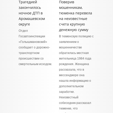
Трагедией
Поверив
закончилось
мошенникам,
ночное ДТП в
тюменка перевела
Аромашевском
на неизвестные
округе
счета крупную
денежную сумму
Отдел
Госавтоинспекции
В тюменскую полицию с
«Голышмановский»
заявлением о
сообщает о дорожно-
мошенничестве
транспортном
обратилась местная
происшествии со
жительница 1984 года
смертельным исходом.
рождения. Женщина
рассказала, что в
мессенджере она
нашла информацию о
дополнительном
заработке.
Неизвестный
собеседник рассказал
тюменке, что