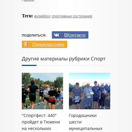
Гажаев.
Теги:
волейбол
спортивные состязания
ВКонтакте
ПОДЕЛИТЬСЯ:
Одноклассники
Другие материалы рубрики Спорт
"Спортфест: 440"
Городошники
пройдет в Тюмени
шести
на нескольких
муниципальных