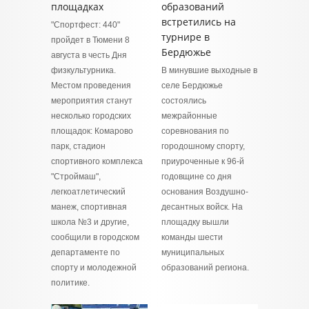
площадках
образований
встретились на
"Спортфест: 440"
турнире в
пройдет в Тюмени 8
Бердюжье
августа в честь Дня
физкультурника.
В минувшие выходные в
Местом проведения
селе Бердюжье
мероприятия станут
состоялись
несколько городских
межрайонные
площадок: Комарово
соревнования по
парк, стадион
городошному спорту,
спортивного комплекса
приуроченные к 96-й
"Строймаш",
годовщине со дня
легкоатлетический
основания Воздушно-
манеж, спортивная
десантных войск. На
школа №3 и другие,
площадку вышли
сообщили в городском
команды шести
департаменте по
муниципальных
спорту и молодежной
образований региона.
политике.