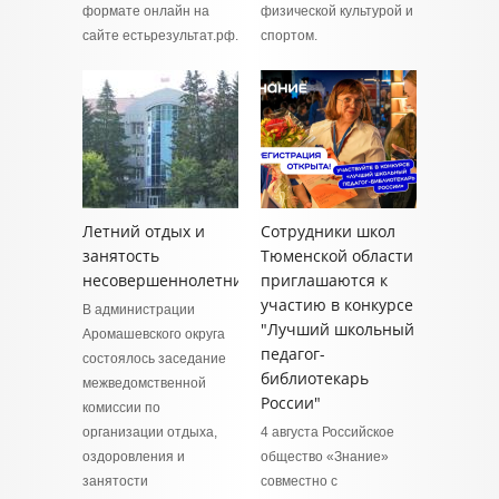
формате онлайн на
физической культурой и
сайте естьрезультат.рф.
спортом.
Летний отдых и
Сотрудники школ
занятость
Тюменской области
несовершеннолетних
приглашаются к
участию в конкурсе
В администрации
"Лучший школьный
Аромашевского округа
педагог-
состоялось заседание
библиотекарь
межведомственной
России"
комиссии по
организации отдыха,
4 августа Российское
оздоровления и
общество «Знание»
занятости
совместно с