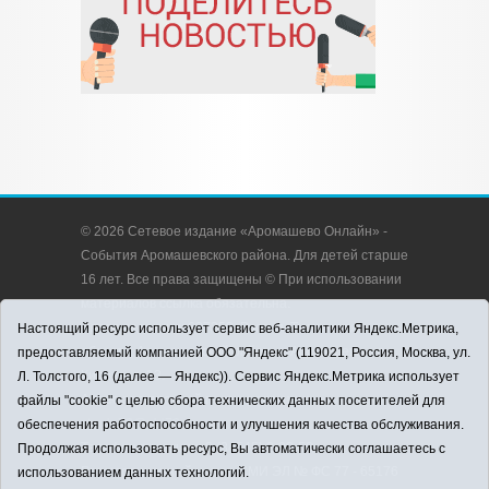
© 2026 Сетевое издание «Аромашево Онлайн» -
События Аромашевского района. Для детей старше
16 лет. Все права защищены © При использовании
материалов ссылка обязательна.
Адрес редакции: 627350, Россия, Тюменская
Настоящий ресурс использует сервис веб-аналитики Яндекс.Метрика,
область, Аромашевский район, с. Аромашево, ул.
предоставляемый компанией ООО "Яндекс" (119021, Россия, Москва, ул.
Кирова, д. 13.
Л. Толстого, 16 (далее — Яндекс)). Сервис Яндекс.Метрика использует
Адрес электронной почты редакции:
файлы "cookie" с целью сбора технических данных посетителей для
strudu72@obl72.ru
обеспечения работоспособности и улучшения качества обслуживания.
Телефон редакции: 8 (34545) 2-30-58
Продолжая использовать ресурс, Вы автоматически соглашаетесь с
Регистрационный номер СМИ ЭЛ № ФС 77 - 65176
использованием данных технологий.