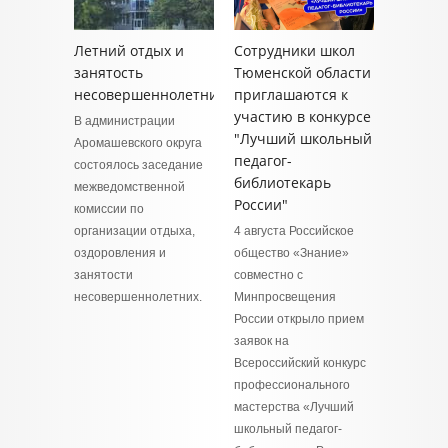
Летний отдых и
Сотрудники школ
занятость
Тюменской области
несовершеннолетних
приглашаются к
участию в конкурсе
В администрации
"Лучший школьный
Аромашевского округа
педагог-
состоялось заседание
библиотекарь
межведомственной
России"
комиссии по
организации отдыха,
4 августа Российское
оздоровления и
общество «Знание»
занятости
совместно с
несовершеннолетних.
Минпросвещения
России открыло прием
заявок на
Всероссийский конкурс
профессионального
мастерства «Лучший
школьный педагог-