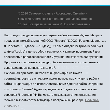
© 2026 Сетевое издание «Аромашево Онлайн» -
События Аромашевского района. Для детей старше
16 лет. Все права защищены © При использовании
материалов ссылка обязательна.
Адрес редакции: 627350, Россия, Тюменская
Настоящий ресурс использует сервис веб-аналитики Яндекс.Метрика,
область, Аромашевский район, с. Аромашево, ул.
предоставляемый компанией ООО "Яндекс" (119021, Россия, Москва, ул.
Кирова, д. 13.
Л. Толстого, 16 (далее — Яндекс)). Сервис Яндекс.Метрика использует
Адрес электронной почты редакции:
файлы "cookie" с целью сбора технических данных посетителей для
strudu72@obl72.ru
обеспечения работоспособности и улучшения качества обслуживания.
Телефон редакции: 8 (34545) 2-30-58
Продолжая использовать ресурс, Вы автоматически соглашаетесь с
Регистрационный номер СМИ ЭЛ № ФС 77 - 65176
использованием данных технологий.
выдано Федеральной службой по надзору в сфере
Собранная при помощи "cookie" информация не может
связи, информационных технологий и массовых
идентифицировать вас, однако может помочь нам улучшить работу
коммуникаций (Роскомнадзор) 28.03.2016 г.
сайта. Информация об использовании вами данного сайта, собранная
Учредитель: АНО «Информационно-издательский
при помощи "cookie", будет передаваться Яндексу и храниться на
центр «Слава труду».
серверах Яндекса в РФ. Вы можете отказаться от использования
Главный редактор: А.Н. Барабанщиков
"cookie", выбрав соответствующие настройки в браузере.
Политика
Политика оператора
оператора