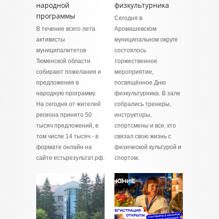
народной
физкультурника
программы
Сегодня в
В течение всего лета
Аромашевском
активисты
муниципальном округе
муниципалитетов
состоялось
Тюменской области
торжественное
собирают пожелания и
мероприятие,
предложения в
посвящённое Дню
народную программу.
физкультурника. В зале
На сегодня от жителей
собрались тренеры,
региона принято 50
инструкторы,
тысяч предложений, в
спортсмены и все, кто
том числе 14 тысяч - в
связал свою жизнь с
формате онлайн на
физической культурой и
сайте естьрезультат.рф.
спортом.