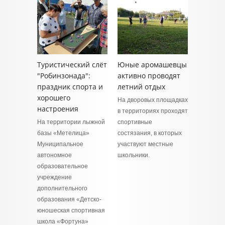
Туристический слёт
Юные аромашевцы
"Робинзонада":
активно проводят
праздник спорта и
летний отдых
хорошего
На дворовых площадках
настроения
в территориях проходят
На территории лыжной
спортивные
базы «Метелица»
состязания, в которых
Муниципальное
участвуют местные
автономное
школьники.
образовательное
учреждение
дополнительного
образования «Детско-
юношеская спортивная
школа «Фортуна»