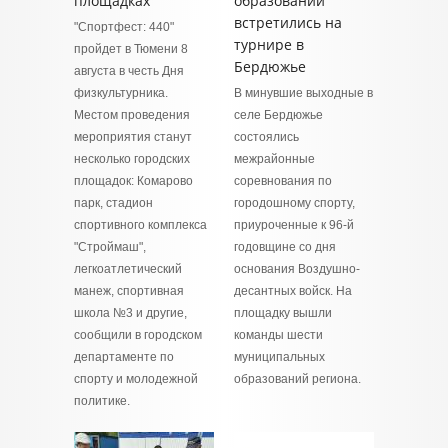
площадках
образований
встретились на
"Спортфест: 440"
турнире в
пройдет в Тюмени 8
Бердюжье
августа в честь Дня
физкультурника.
В минувшие выходные в
Местом проведения
селе Бердюжье
мероприятия станут
состоялись
несколько городских
межрайонные
площадок: Комарово
соревнования по
парк, стадион
городошному спорту,
спортивного комплекса
приуроченные к 96-й
"Строймаш",
годовщине со дня
легкоатлетический
основания Воздушно-
манеж, спортивная
десантных войск. На
школа №3 и другие,
площадку вышли
сообщили в городском
команды шести
департаменте по
муниципальных
спорту и молодежной
образований региона.
политике.