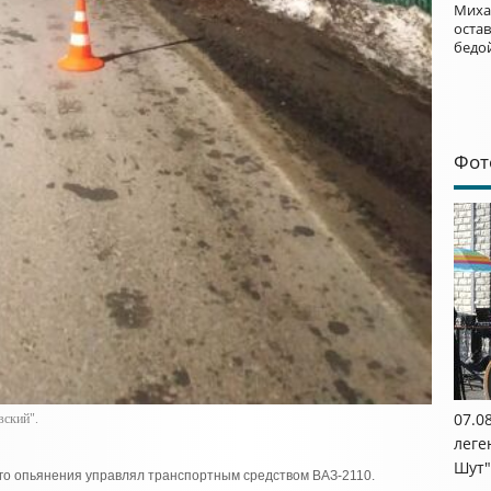
Миха
остав
бедо
Фот
07.0
ский".
леге
Шут"
ого опьянения управлял транспортным средством ВАЗ-2110.