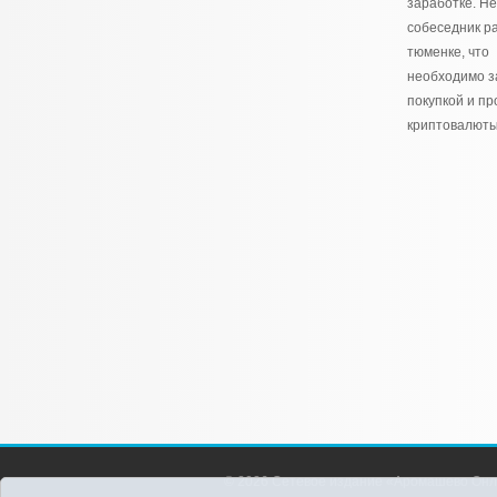
заработке. Н
собеседник р
тюменке, что
необходимо з
покупкой и п
криптовалюты
© 2026 Сетевое издание «Аромашево Онл