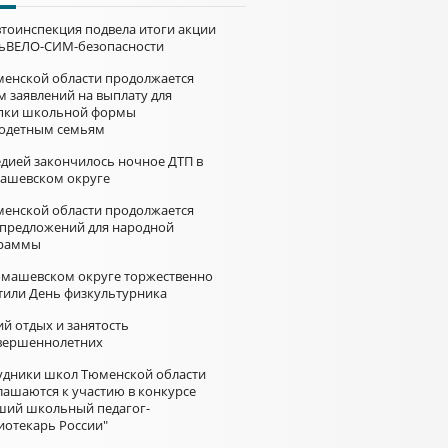
втоинспекция подвела итоги акции
ьВЕЛО-СИМ-безопасности
менской области продолжается
м заявлений на выплату для
пки школьной формы
одетным семьям
едией закончилось ночное ДТП в
ашевском округе
менской области продолжается
 предложений для народной
раммы
омашевском округе торжественно
тили День физкультурника
й отдых и занятость
вершеннолетних
удники школ Тюменской области
лашаются к участию в конкурсе
ший школьный педагог-
иотекарь России"