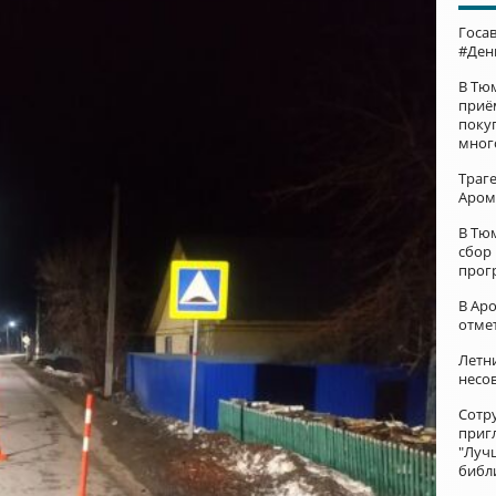
Госа
#Ден
В Тю
приё
поку
мног
Траг
Аром
В Тю
сбор
прог
В Ар
отме
Летни
несо
Сотр
приг
"Луч
библ