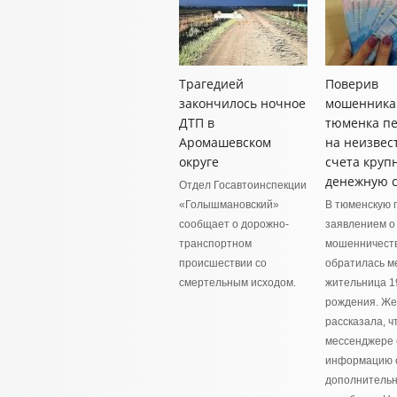
Трагедией
Поверив
закончилось ночное
мошенника
ДТП в
тюменка п
Аромашевском
на неизвес
округе
счета круп
денежную 
Отдел Госавтоинспекции
«Голышмановский»
В тюменскую 
сообщает о дорожно-
заявлением о
транспортном
мошенничест
происшествии со
обратилась м
смертельным исходом.
жительница 1
рождения. Ж
рассказала, ч
мессенджере
информацию 
дополнитель