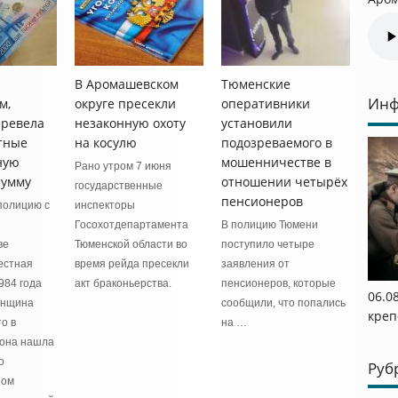
В Аромашевском
Тюменские
Инф
м,
округе пресекли
оперативники
еревела
незаконную охоту
установили
тные
на косулю
подозреваемого в
ную
мошенничестве в
Рано утром 7 июня
сумму
отношении четырёх
государственные
пенсионеров
полицию с
инспекторы
Госохотдепартамента
В полицию Тюмени
ве
Тюменской области во
поступило четыре
естная
время рейда пресекли
заявления от
984 года
акт браконьерства.
пенсионеров, которые
06.0
енщина
сообщили, что попались
креп
то в
на …
 она нашла
о
Руб
ном