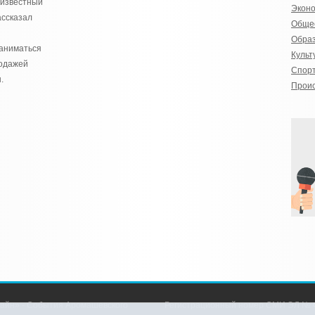
еизвестный
Экон
ассказал
Обще
Обра
аниматься
Культ
родажей
Спор
.
Прои
айн» - События Аромашевского
Регистрационный номер СМИ ЭЛ № Ф