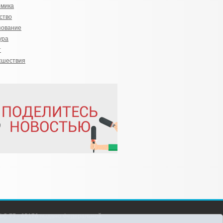
омика
ство
зование
ура
т
сшествия
С 77 - 65176 выдано Федеральной