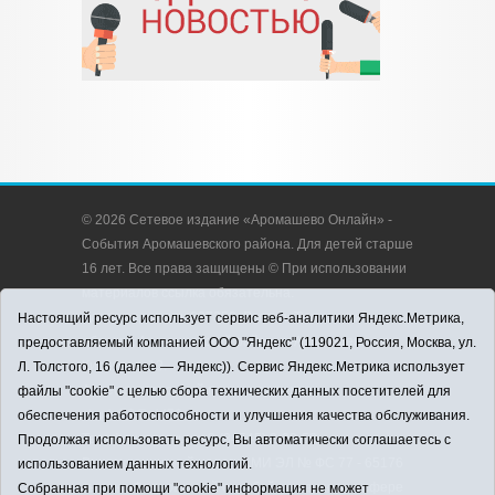
© 2026 Сетевое издание «Аромашево Онлайн» -
События Аромашевского района. Для детей старше
16 лет. Все права защищены © При использовании
материалов ссылка обязательна.
Адрес редакции: 627350, Россия, Тюменская
Настоящий ресурс использует сервис веб-аналитики Яндекс.Метрика,
область, Аромашевский район, с. Аромашево, ул.
предоставляемый компанией ООО "Яндекс" (119021, Россия, Москва, ул.
Кирова, д. 13.
Л. Толстого, 16 (далее — Яндекс)). Сервис Яндекс.Метрика использует
Адрес электронной почты редакции:
файлы "cookie" с целью сбора технических данных посетителей для
strudu72@obl72.ru
обеспечения работоспособности и улучшения качества обслуживания.
Телефон редакции: 8 (34545) 2-30-58
Продолжая использовать ресурс, Вы автоматически соглашаетесь с
Регистрационный номер СМИ ЭЛ № ФС 77 - 65176
использованием данных технологий.
выдано Федеральной службой по надзору в сфере
Собранная при помощи "cookie" информация не может