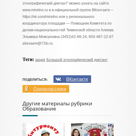
этнографический диктант" можно узнать на сайте
www.miretno.ru и в официальной группе ВКонтакте –
https://vk.com/miretno или у регионального
координатора площадки — Помощник Комитета по
делам национальностей Тюменской области Алиева
Эльмира Мовсуновна (3452)42-66-24, 950-487-22-87
alievaem@72to.ru
Теги:
акция
Большой этнографический диктант
ВКонтакте
ПОДЕЛИТЬСЯ:
Одноклассники
Другие материалы рубрики
Образование