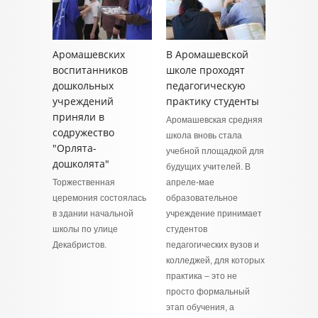
Аромашевских
В Аромашевской
воспитанников
школе проходят
дошкольных
педагогическую
учреждений
практику студенты
приняли в
Аромашевская средняя
содружество
школа вновь стала
"Орлята-
учебной площадкой для
дошколята"
будущих учителей. В
Торжественная
апреле-мае
церемония состоялась
образовательное
в здании начальной
учреждение принимает
школы по улице
студентов
Декабристов.
педагогических вузов и
колледжей, для которых
практика – это не
просто формальный
этап обучения, а