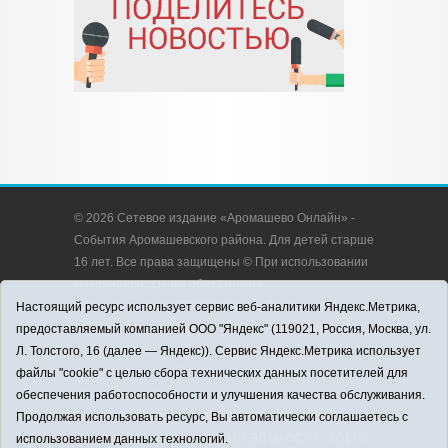
© 2026 Сетевое издание «Аромашево Онлайн» -
События Аромашевского района. Для детей старше
16 лет. Все права защищены © При использовании
материалов ссылка обязательна.
Адрес редакции: 627350, Россия, Тюменская
Настоящий ресурс использует сервис веб-аналитики Яндекс.Метрика,
область, Аромашевский район, с. Аромашево, ул.
предоставляемый компанией ООО "Яндекс" (119021, Россия, Москва, ул.
Кирова, д. 13.
Л. Толстого, 16 (далее — Яндекс)). Сервис Яндекс.Метрика использует
Адрес электронной почты редакции:
файлы "cookie" с целью сбора технических данных посетителей для
strudu72@obl72.ru
обеспечения работоспособности и улучшения качества обслуживания.
Телефон редакции: 8 (34545) 2-30-58
Продолжая использовать ресурс, Вы автоматически соглашаетесь с
Регистрационный номер СМИ ЭЛ № ФС 77 - 65176
использованием данных технологий.