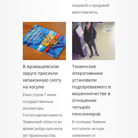
покупкой и продажей
криптовалюты.
В Аромашевском
Тюменские
округе пресекли
оперативники
незаконную охоту
установили
на косулю
подозреваемого в
мошенничестве в
Рано утром 7 июня
отношении
государственные
четырёх
инспекторы
пенсионеров
Госохотдепартамента
Тюменской области во
В полицию Тюмени
время рейда пресекли
поступило четыре
акт браконьерства.
заявления от