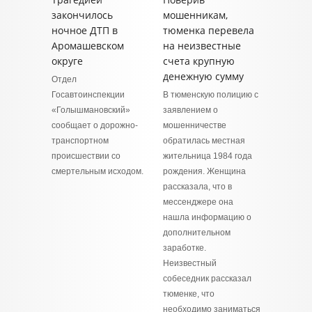
закончилось
мошенникам,
ночное ДТП в
тюменка перевела
Аромашевском
на неизвестные
округе
счета крупную
денежную сумму
Отдел
Госавтоинспекции
В тюменскую полицию с
«Голышмановский»
заявлением о
сообщает о дорожно-
мошенничестве
транспортном
обратилась местная
происшествии со
жительница 1984 года
смертельным исходом.
рождения. Женщина
рассказала, что в
мессенджере она
нашла информацию о
дополнительном
заработке.
Неизвестный
собеседник рассказал
тюменке, что
необходимо заниматься