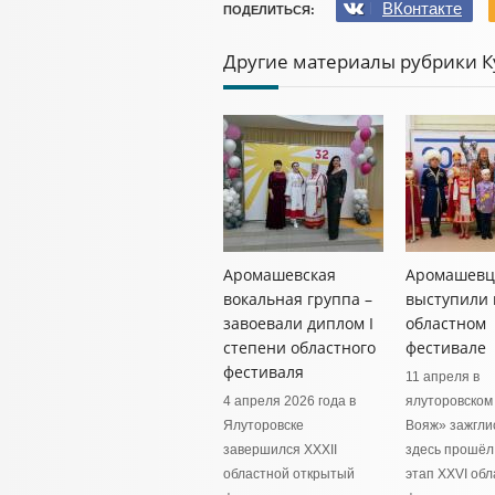
ВКонтакте
ПОДЕЛИТЬСЯ:
Другие материалы рубрики К
Аромашевская
Аромашев
вокальная группа –
выступили 
завоевали диплом I
областном
степени областного
фестивале
фестиваля
11 апреля в
4 апреля 2026 года в
ялуторовском
Ялуторовске
Вояж» зажгли
завершился XXXII
здесь прошёл
областной открытый
этап XXVI обл