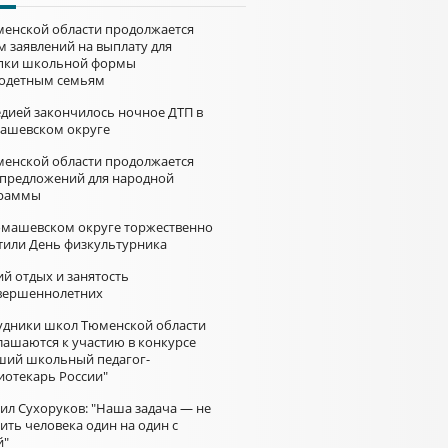
менской области продолжается
м заявлений на выплату для
пки школьной формы
одетным семьям
едией закончилось ночное ДТП в
ашевском округе
менской области продолжается
 предложений для народной
раммы
омашевском округе торжественно
тили День физкультурника
й отдых и занятость
вершеннолетних
удники школ Тюменской области
лашаются к участию в конкурсе
ший школьный педагог-
иотекарь России"
ил Сухоруков: "Наша задача — не
ить человека один на один с
й"