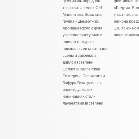
фестиваль народного
фестиваля-ко
творчества имени С.И.
«Радуга». Бо
Мамонтова. Вокальная
участников со
группа «Щемерт» из
региона пред
Аромашевского округа
130 ярких но
уверенно выступила в
наши земляки
едином конкурсе с
признанными мастерами
сцены и завоевала
диплом I степени.
Солистки коллектива
Екатерина Сороченко и
Зафура Гизатулина в
индивидуальных
номинациях стали
лауреатами III степени.