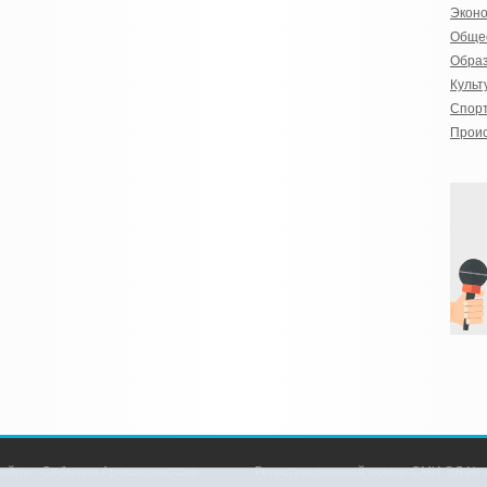
Экон
Обще
Обра
Культ
Спор
Прои
айн» - События Аромашевского
Регистрационный номер СМИ ЭЛ № Ф