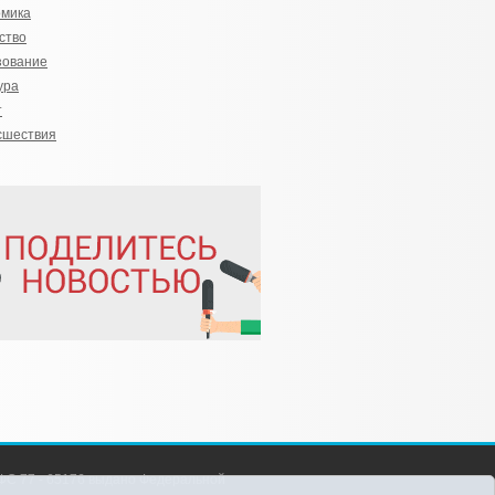
омика
ство
зование
ура
т
сшествия
С 77 - 65176 выдано Федеральной