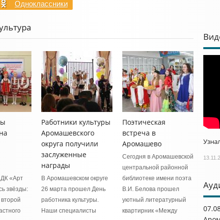
Одноклассники
ультура
Вид
цы
Работники культуры
Поэтическая
на
Аромашевского
встреча в
Узнал
округа получили
Аромашево
заслуженные
Сегодня в Аромашевской
13.11.
награды
центральной районной
 ДК «Арт
В Аромашевском округе
библиотеке имени поэта
Ауд
сь звёзды:
26 марта прошел День
В.И. Белова прошел
 второй
работника культуры.
уютный литературный
07.0
астного
Наши специалисты
квартирник «Между
Аром