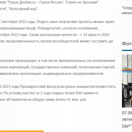
м: "Герои Донбасса – Герои России", "Своих не бросаем",
"Спор
ти", "Культурный код".
неск
2 сентября 2022 года. Подать свои творческие проекты можно через
турныхинициатив.рф. Победителей, согласно положению,
ября 2022 года. Сроки реализации проектов – с 19 августа 2022
азом, продолжительность проектов победителей может составить до
Фот
рческие организации, в том числе муниципальные (за исключением
нных корпораций, государственных компаний, политических партий,
ммерческие организации, индивидуальные предприниматели.
я 2021 года Президентский фонд культурных инициатив провел пять
. По итогам участия за 2 года подано более 600 заявок от
но 48 проектов на общую сумму более 41 млн. руб.
07.0
леге
Шут"