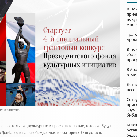
В Тю
приё
поку
мног
Траг
Аром
В Тю
сбор
прог
В Ар
отме
Летни
несо
Сотр
приг
"Луч
ых инициатив.
библ
Миха
разовательные, культурные и просветительские, которые будут
остав
 в Донбассе и на освобождаемых территориях. Они должны
бедо