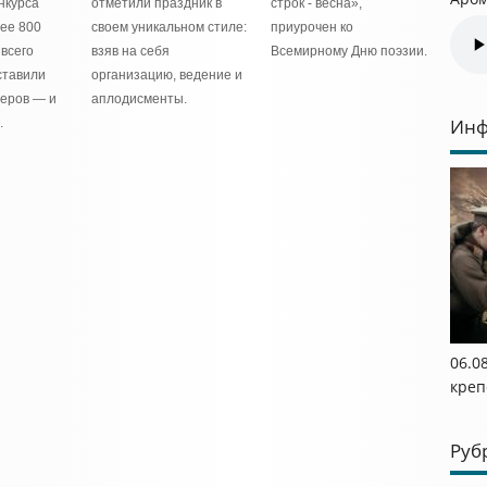
нкурса
отметили праздник в
строк - весна»,
лее 800
своем уникальном стиле:
приурочен ко
 всего
взяв на себя
Всемирному Дню поэзии.
ставили
организацию, ведение и
меров — и
аплодисменты.
Инф
.
06.0
креп
Руб