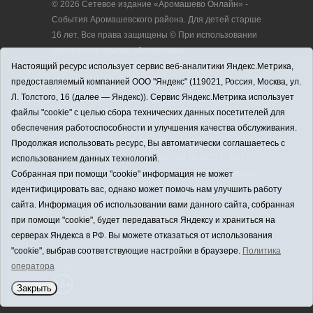
© 2026 Сетевое издание «Аромашево Онлайн» -
События Аромашевского района. Для детей старше
16 лет. Все права защищены © При использовании
материалов ссылка обязательна.
Адрес редакции: 627350, Россия, Тюменская
Настоящий ресурс использует сервис веб-аналитики Яндекс.Метрика,
область, Аромашевский район, с. Аромашево, ул.
предоставляемый компанией ООО "Яндекс" (119021, Россия, Москва, ул.
Кирова, д. 13.
Л. Толстого, 16 (далее — Яндекс)). Сервис Яндекс.Метрика использует
Адрес электронной почты редакции:
файлы "cookie" с целью сбора технических данных посетителей для
strudu72@obl72.ru
обеспечения работоспособности и улучшения качества обслуживания.
Телефон редакции: 8 (34545) 2-30-58
Продолжая использовать ресурс, Вы автоматически соглашаетесь с
Регистрационный номер СМИ ЭЛ № ФС 77 - 65176
использованием данных технологий.
выдано Федеральной службой по надзору в сфере
Собранная при помощи "cookie" информация не может
связи, информационных технологий и массовых
идентифицировать вас, однако может помочь нам улучшить работу
коммуникаций (Роскомнадзор) 28.03.2016 г.
сайта. Информация об использовании вами данного сайта, собранная
Учредитель: АНО «Информационно-издательский
при помощи "cookie", будет передаваться Яндексу и храниться на
центр «Слава труду».
серверах Яндекса в РФ. Вы можете отказаться от использования
Главный редактор: А.Н. Барабанщиков
"cookie", выбрав соответствующие настройки в браузере.
Политика
Политика оператора
оператора
Закрыть