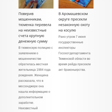
Поверив
В Аромашевском
мошенникам,
округе пресекли
тюменка перевела
незаконную охоту
на неизвестные
на косулю
счета крупную
Рано утром 7 июня
денежную сумму
государственные
В тюменскую полицию с
инспекторы
заявлением о
Госохотдепартамента
мошенничестве
Тюменской области во
обратилась местная
время рейда пресекли
жительница 1984 года
акт браконьерства.
рождения. Женщина
рассказала, что в
мессенджере она
нашла информацию о
дополнительном
заработке.
Неизвестный