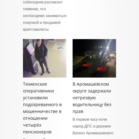
собеседник рассказал
тюменке, что
необходимо заниматься
покупкой и продажей
криптовалюты.
Тюменские
В Аромашевском
оперативники
округе задержали
установили
нетрезвую
подозреваемого в
водительницу без
мошенничестве в
прав
отношении
В первом часу ночи
четырёх
наряд ДПС в деревне
пенсионеров
Вагино Аромашевского