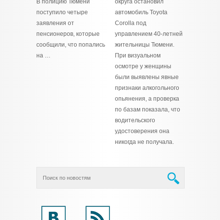
В полицию Тюмени
округа остановил
поступило четыре
автомобиль Toyota
заявления от
Corolla под
пенсионеров, которые
управлением 40-летней
сообщили, что попались
жительницы Тюмени.
на …
При визуальном
осмотре у женщины
были выявлены явные
признаки алкогольного
опьянения, а проверка
по базам показала, что
водительского
удостоверения она
никогда не получала.