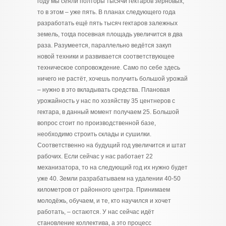
году мы сеяли полторы тысячи гектаров зерновых,
то в этом – уже пять. В планах следующего года
разработать ещё пять тысяч гектаров залежных
земель, тогда посевная площадь увеличится в два
раза. Разумеется, параллельно ведётся закуп
новой техники и развивается соответствующее
техническое сопровождение. Само по себе здесь
ничего не растёт, хочешь получить большой урожай
– нужно в это вкладывать средства. Плановая
урожайность у нас по хозяйству 35 центнеров с
гектара, в данный момент получаем 25. Большой
вопрос стоит по производственной базе,
необходимо строить склады и сушилки.
Соответственно на будущий год увеличится и штат
рабочих. Если сейчас у нас работает 22
механизатора, то на следующий год их нужно будет
уже 40. Земли разрабатываем на удалении 40-50
километров от районного центра. Принимаем
молодёжь, обучаем, и те, кто научился и хочет
работать, – остаются. У нас сейчас идёт
становление коллектива, а это процесс