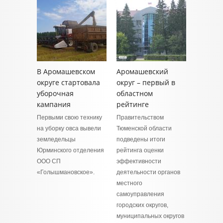
В Аромашевском
Аромашевский
округе стартовала
округ – первый в
уборочная
областном
кампания
рейтинге
Первыми свою технику
Правительством
на уборку овса вывели
Тюменской области
земледельцы
подведены итоги
Юрминского отделения
рейтинга оценки
ООО СП
эффективности
«Голышмановское».
деятельности органов
местного
самоуправления
городских округов,
муниципальных округов