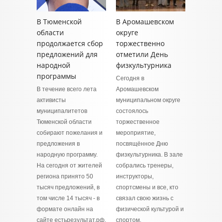
В Тюменской
В Аромашевском
области
округе
продолжается сбор
торжественно
предложений для
отметили День
народной
физкультурника
программы
Сегодня в
В течение всего лета
Аромашевском
активисты
муниципальном округе
муниципалитетов
состоялось
Тюменской области
торжественное
собирают пожелания и
мероприятие,
предложения в
посвящённое Дню
народную программу.
физкультурника. В зале
На сегодня от жителей
собрались тренеры,
региона принято 50
инструкторы,
тысяч предложений, в
спортсмены и все, кто
том числе 14 тысяч - в
связал свою жизнь с
формате онлайн на
физической культурой и
сайте естьрезультат.рф.
спортом.