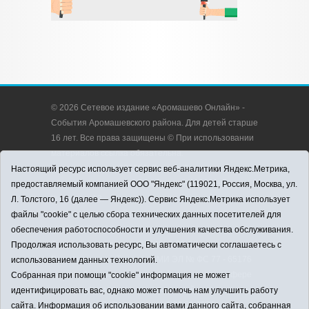
© 2026 Сетевое издание «Аромашево Онлайн» -
События Аромашевского района. Для детей старше
16 лет. Все права защищены © При использовании
материалов ссылка обязательна.
Адрес редакции: 627350, Россия, Тюменская
Настоящий ресурс использует сервис веб-аналитики Яндекс.Метрика,
область, Аромашевский район, с. Аромашево, ул.
предоставляемый компанией ООО "Яндекс" (119021, Россия, Москва, ул.
Кирова, д. 13.
Л. Толстого, 16 (далее — Яндекс)). Сервис Яндекс.Метрика использует
Адрес электронной почты редакции:
файлы "cookie" с целью сбора технических данных посетителей для
strudu72@obl72.ru
обеспечения работоспособности и улучшения качества обслуживания.
Телефон редакции: 8 (34545) 2-30-58
Продолжая использовать ресурс, Вы автоматически соглашаетесь с
Регистрационный номер СМИ ЭЛ № ФС 77 - 65176
использованием данных технологий.
выдано Федеральной службой по надзору в сфере
Собранная при помощи "cookie" информация не может
связи, информационных технологий и массовых
идентифицировать вас, однако может помочь нам улучшить работу
коммуникаций (Роскомнадзор) 28.03.2016 г.
сайта. Информация об использовании вами данного сайта, собранная