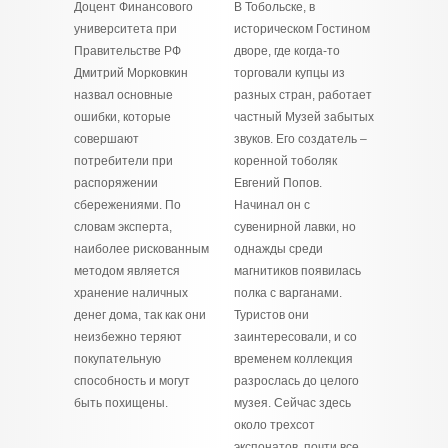
Доцент Финансового
В Тобольске, в
университета при
историческом Гостином
Правительстве РФ
дворе, где когда-то
Дмитрий Морковкин
торговали купцы из
назвал основные
разных стран, работает
ошибки, которые
частный Музей забытых
совершают
звуков. Его создатель –
потребители при
коренной тоболяк
распоряжении
Евгений Попов.
сбережениями. По
Начинал он с
словам эксперта,
сувенирной лавки, но
наиболее рискованным
однажды среди
методом является
магнитиков появилась
хранение наличных
полка с варганами.
денег дома, так как они
Туристов они
неизбежно теряют
заинтересовали, и со
покупательную
временем коллекция
способность и могут
разрослась до целого
быть похищены.
музея. Сейчас здесь
около трехсот
экспонатов, почти все