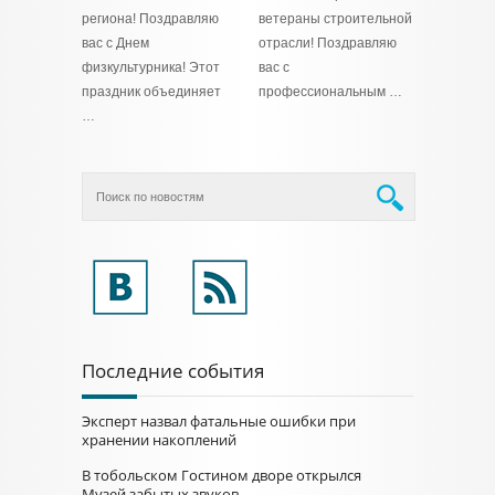
региона! Поздравляю
ветераны строительной
вас с Днем
отрасли! Поздравляю
физкультурника! Этот
вас с
праздник объединяет
профессиональным …
…
Последние события
Эксперт назвал фатальные ошибки при
хранении накоплений
В тобольском Гостином дворе открылся
Музей забытых звуков