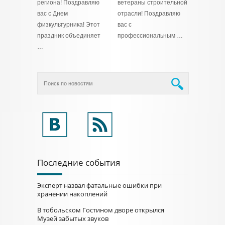
региона! Поздравляю
ветераны строительной
вас с Днем
отрасли! Поздравляю
физкультурника! Этот
вас с
праздник объединяет
профессиональным …
…
Последние события
Эксперт назвал фатальные ошибки при
хранении накоплений
В тобольском Гостином дворе открылся
Музей забытых звуков