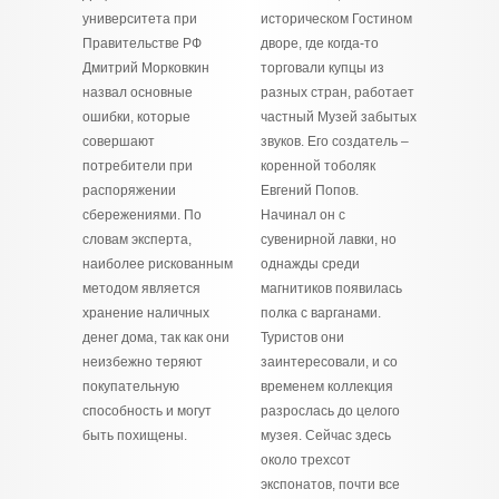
университета при
историческом Гостином
Правительстве РФ
дворе, где когда-то
Дмитрий Морковкин
торговали купцы из
назвал основные
разных стран, работает
ошибки, которые
частный Музей забытых
совершают
звуков. Его создатель –
потребители при
коренной тоболяк
распоряжении
Евгений Попов.
сбережениями. По
Начинал он с
словам эксперта,
сувенирной лавки, но
наиболее рискованным
однажды среди
методом является
магнитиков появилась
хранение наличных
полка с варганами.
денег дома, так как они
Туристов они
неизбежно теряют
заинтересовали, и со
покупательную
временем коллекция
способность и могут
разрослась до целого
быть похищены.
музея. Сейчас здесь
около трехсот
экспонатов, почти все