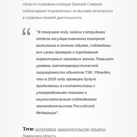
области полковник полиции Евгений Симаков
поблагодарил подчинённых за высокие результаты
в служебно-боевой деятельности:
"В текущем году задачи сотрудники
отдела государственного контроля
выполнили в полном объёме, соблюдены
все сроки проверок и требования
нормативных правовых актов. Повышен
уровень антитеррористической
защищённости объектов ТЭК. Убеждён,
что в 2020 году проверки будут
продолжены в соответствии с
утверждёнными планами и
неукоснительным соблюдением
законодательства Российской
Федерации".
Теги:
антитеррор
законодательство
объекты
Тюменская область