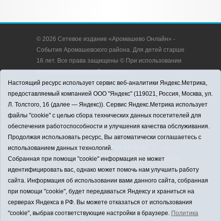
© 2026 Сетевое издание «Аромашево Онлайн» -
События Аромашевского района. Для детей старше
16 лет. Все права защищены © При использовании
материалов ссылка обязательна.
Адрес редакции: 627350, Россия, Тюменская
Настоящий ресурс использует сервис веб-аналитики Яндекс.Метрика,
область, Аромашевский район, с. Аромашево, ул.
предоставляемый компанией ООО "Яндекс" (119021, Россия, Москва, ул.
Кирова, д. 13.
Л. Толстого, 16 (далее — Яндекс)). Сервис Яндекс.Метрика использует
Адрес электронной почты редакции:
файлы "cookie" с целью сбора технических данных посетителей для
strudu72@obl72.ru
обеспечения работоспособности и улучшения качества обслуживания.
Телефон редакции: 8 (34545) 2-30-58
Продолжая использовать ресурс, Вы автоматически соглашаетесь с
Регистрационный номер СМИ ЭЛ № ФС 77 - 65176
использованием данных технологий.
выдано Федеральной службой по надзору в сфере
Собранная при помощи "cookie" информация не может
связи, информационных технологий и массовых
идентифицировать вас, однако может помочь нам улучшить работу
коммуникаций (Роскомнадзор) 28.03.2016 г.
сайта. Информация об использовании вами данного сайта, собранная
Учредитель: АНО «Информационно-издательский
при помощи "cookie", будет передаваться Яндексу и храниться на
центр «Слава труду».
серверах Яндекса в РФ. Вы можете отказаться от использования
Главный редактор: А.Н. Барабанщиков
"cookie", выбрав соответствующие настройки в браузере.
Политика