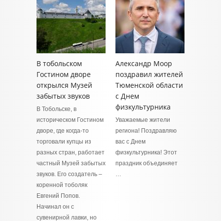
В тобольском
Александр Моор
Гостином дворе
поздравил жителей
открылся Музей
Тюменской области
забытых звуков
с Днем
физкультурника
В Тобольске, в
историческом Гостином
Уважаемые жители
дворе, где когда-то
региона! Поздравляю
торговали купцы из
вас с Днем
разных стран, работает
физкультурника! Этот
частный Музей забытых
праздник объединяет
звуков. Его создатель –
…
коренной тоболяк
Евгений Попов.
Начинал он с
сувенирной лавки, но