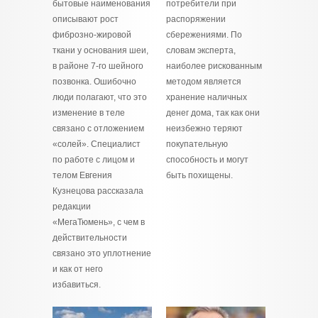
бытовые наименования
потребители при
описывают рост
распоряжении
фиброзно‑жировой
сбережениями. По
ткани у основания шеи,
словам эксперта,
в районе 7‑го шейного
наиболее рискованным
позвонка. Ошибочно
методом является
люди полагают, что это
хранение наличных
изменение в теле
денег дома, так как они
связано с отложением
неизбежно теряют
«солей». Специалист
покупательную
по работе с лицом и
способность и могут
телом Евгения
быть похищены.
Кузнецова рассказала
редакции
«МегаТюмень», с чем в
действительности
связано это уплотнение
и как от него
избавиться.