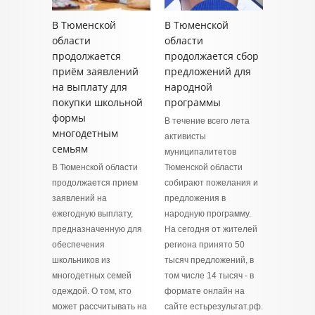
В Тюменской
В Тюменской
области
области
продолжается
продолжается сбор
приём заявлений
предложений для
на выплату для
народной
покупки школьной
программы
формы
В течение всего лета
многодетным
активисты
семьям
муниципалитетов
В Тюменской области
Тюменской области
продолжается прием
собирают пожелания и
заявлений на
предложения в
ежегодную выплату,
народную программу.
предназначенную для
На сегодня от жителей
обеспечения
региона принято 50
школьников из
тысяч предложений, в
многодетных семей
том числе 14 тысяч - в
одеждой. О том, кто
формате онлайн на
может рассчитывать на
сайте естьрезультат.рф.