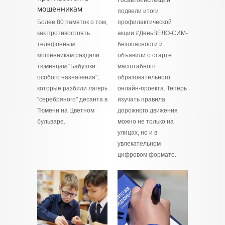
Госавтоинспекции
мошенникам
подвели итоги
Более 80 памяток о том,
профилактической
как противостоять
акции #ДеньВЕЛО-СИМ-
телефонным
безопасности и
мошенникам раздали
объявили о старте
тюменцам "Бабушки
масштабного
особого назначения",
образовательного
которые разбили лагерь
онлайн-проекта. Теперь
"серебряного" десанта в
изучать правила
Тюмени на Цветном
дорожного движения
бульваре.
можно не только на
улицах, но и в
увлекательном
цифровом формате.