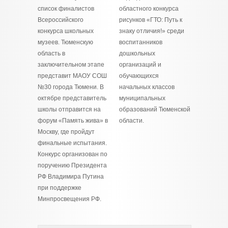
список финалистов
областного конкурса
Всероссийского
рисунков «ГТО: Путь к
конкурса школьных
знаку отличия!» среди
музеев. Тюменскую
воспитанников
область в
дошкольных
заключительном этапе
организаций и
представит МАОУ СОШ
обучающихся
№30 города Тюмени. В
начальных классов
октябре представитель
муниципальных
школы отправится на
образований Тюменской
форум «Память жива» в
области.
Москву, где пройдут
финальные испытания.
Конкурс организован по
поручению Президента
РФ Владимира Путина
при поддержке
Минпросвещения РФ.