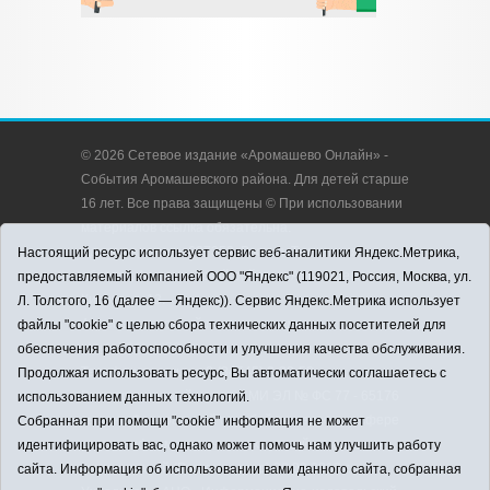
© 2026 Сетевое издание «Аромашево Онлайн» -
События Аромашевского района. Для детей старше
16 лет. Все права защищены © При использовании
материалов ссылка обязательна.
Адрес редакции: 627350, Россия, Тюменская
Настоящий ресурс использует сервис веб-аналитики Яндекс.Метрика,
область, Аромашевский район, с. Аромашево, ул.
предоставляемый компанией ООО "Яндекс" (119021, Россия, Москва, ул.
Кирова, д. 13.
Л. Толстого, 16 (далее — Яндекс)). Сервис Яндекс.Метрика использует
Адрес электронной почты редакции:
файлы "cookie" с целью сбора технических данных посетителей для
strudu72@obl72.ru
обеспечения работоспособности и улучшения качества обслуживания.
Телефон редакции: 8 (34545) 2-30-58
Продолжая использовать ресурс, Вы автоматически соглашаетесь с
Регистрационный номер СМИ ЭЛ № ФС 77 - 65176
использованием данных технологий.
выдано Федеральной службой по надзору в сфере
Собранная при помощи "cookie" информация не может
связи, информационных технологий и массовых
идентифицировать вас, однако может помочь нам улучшить работу
коммуникаций (Роскомнадзор) 28.03.2016 г.
сайта. Информация об использовании вами данного сайта, собранная