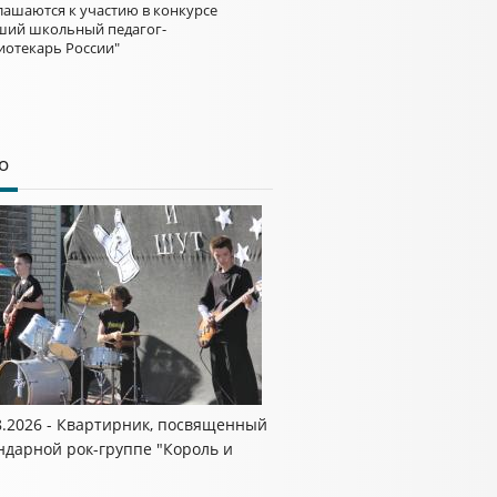
лашаются к участию в конкурсе
ший школьный педагог-
иотекарь России"
о
8.2026 - Квартирник, посвященный
ндарной рок-группе "Король и