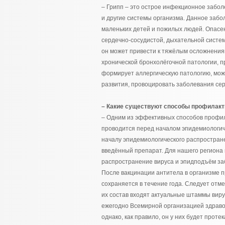
– Грипп – это острое инфекционное забо
и другие системы организма. Данное забо
маленьких детей и пожилых людей. Опас
сердечно-сосудистой, дыхательной сист
он может привести к тяжёлым осложнени
хронической бронхолёгочной патологии, 
формирует аллергическую патологию, може
развития, провоцировать заболевания сер
– Какие существуют способы профилакт
– Одним из эффективных способов профил
проводится перед началом эпидемиологиче
началу эпидемиологического распростран
введённый препарат. Для нашего региона
распространение вируса и эпидподъём за
После вакцинации антитела в организме п
сохраняется в течение года. Следует отмет
их состав входят актуальные штаммы вирус
ежегодно Всемирной организацией здра
однако, как правило, он у них будет протек