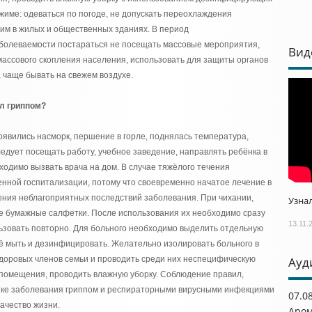
ежиме: одеваться по погоде, не допускать переохлаждения
им в жилых и общественных зданиях. В период
болеваемости постараться не посещать массовые мероприятия,
Вид
массового скопления населения, использовать для защиты органов
 чаще бывать на свежем воздухе.
ел гриппом?
появились насморк, першение в горле, поднялась температура,
едует посещать работу, учебное заведение, направлять ребёнка в
ходимо вызвать врача на дом. В случае тяжёлого течения
нной госпитализации, потому что своевременно начатое лечение в
ния неблагоприятных последствий заболевания. При чихании,
Узнал
ые бумажные салфетки. После использования их необходимо сразу
13.11.
льзовать повторно. Для больного необходимо выделить отдельную
ё мыть и дезинфицировать. Желательно изолировать больного в
здоровых членов семьи и проводить среди них неспецифическую
Ауд
помещения, проводить влажную уборку. Соблюдение правил,
ике заболевания гриппом и респираторными вирусными инфекциями
07.0
ачество жизни.
Аром