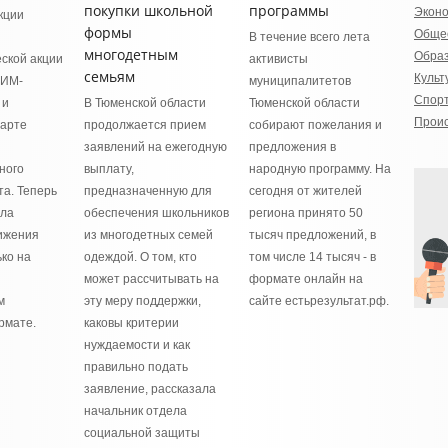
покупки школьной
программы
Экон
кции
формы
Обще
и
В течение всего лета
многодетным
Обра
ской акции
активисты
семьям
Культ
СИМ-
муниципалитетов
Спор
 и
В Тюменской области
Тюменской области
Прои
тарте
продолжается прием
собирают пожелания и
заявлений на ежегодную
предложения в
ного
выплату,
народную программу. На
та. Теперь
предназначенную для
сегодня от жителей
ила
обеспечения школьников
региона принято 50
ижения
из многодетных семей
тысяч предложений, в
ко на
одеждой. О том, кто
том числе 14 тысяч - в
может рассчитывать на
формате онлайн на
м
эту меру поддержки,
сайте естьрезультат.рф.
рмате.
каковы критерии
нуждаемости и как
правильно подать
заявление, рассказала
начальник отдела
социальной защиты