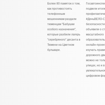
Более 80 памяток о том,
Госавтоинспе
как противостоять
подвели итог
телефонным
профилактиче
мошенникам раздали
#ДеньВЕЛО-
тюменцам "Бабушки
безопасности
особого назначения",
объявили о с
которые разбили лагерь
масштабного
"серебряного" десанта в
образователь
Тюмени на Цветном
онлайн-проек
бульваре.
изучать прав
дорожного дв
можно не толь
улицах, но и в
увлекательно
цифровом фо