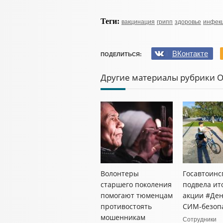
Теги:
вакцинация
грипп
здоровье
инфек
ВКонтакте
ПОДЕЛИТЬСЯ:
Другие материалы рубрики 
Волонтеры
Госавтоинс
старшего поколения
подвела ит
помогают тюменцам
акции #Де
противостоять
СИМ-безоп
мошенникам
Сотрудники