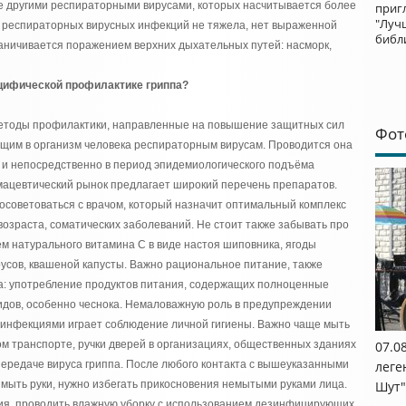
ие другими респираторными вирусами, которых насчитывается более
приг
"Луч
ка респираторных вирусных инфекций не тяжела, нет выраженной
библ
аничивается поражением верхних дыхательных путей: насморк,
ецифической профилактике гриппа?
методы профилактики, направленные на повышение защитных сил
Фот
ющим в организм человека респираторным вирусам. Проводится она
к и непосредственно в период эпидемиологического подъёма
цевтический рынок предлагает широкий перечень препаратов.
осоветоваться с врачом, который назначит оптимальный комплекс
возраста, соматических заболеваний. Не стоит также забывать про
̈м натурального витамина C в виде настоя шиповника, ягоды
трусов, квашеной капусты. Важно рациональное питание, также
а: употребление продуктов питания, содержащих полноценные
дов, особенно чеснока. Немаловажную роль в предупреждении
нфекциями играет соблюдение личной гигиены. Важно чаще мыть
м транспорте, ручки дверей в организациях, общественных зданиях
07.0
 передаче вируса гриппа. После любого контакта с вышеуказанными
леге
мыть руки, нужно избегать прикосновения немытыми руками лица.
Шут"
я, проводить влажную уборку с использованием дезинфицирующих