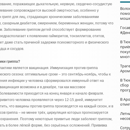
левание, поражающее дыхательную, нервную, сердечно-сосудистую
Воло
левание сопровождается высокой смертностью, особенно у
помо
ен грипп для лиц, страдающих хроническими заболеваниями
моше
ем, сахарным диабетом, ожирением, беременных женщин, потому что
Госа
ям. Заболевание гриппом детей способствует формированию
#Ден
предрасполагает к появлению гайморитов, тонзиллитов, отитов,
В Тю
т даже стать причиной задержки психомоторного и физического
приё
дца и сосудов.
поку
мног
ики гриппа?
Траг
актики является вакцинация. Иммунизация против гриппа
Аром
ского сезона: оптимальные сроки – это сентябрь-ноябрь, чтобы к
В Тю
ения инфекции у человека сформировался иммунный ответ на
сбор
 вакцинация возможна и в декабре, так как массовое
прог
болеваемости приходится на конец января и начало февраля.
В Ар
ривитого человека проявляются через 12-15 дней, иммунитет
отме
ить, что вакцины против гриппа производятся на каждый сезон, и в
ов гриппа – не менее трёх, циркуляция которых прогнозируется
Летни
несо
воохранения. Поэтому некоторые привитые люди заболеют гриппом,
ать в более лёгкой форме, без серьёзных осложнений. Прививка
Сотр