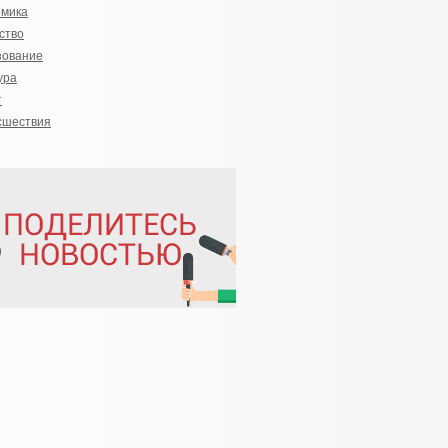
омика
ство
зование
ура
т
сшествия