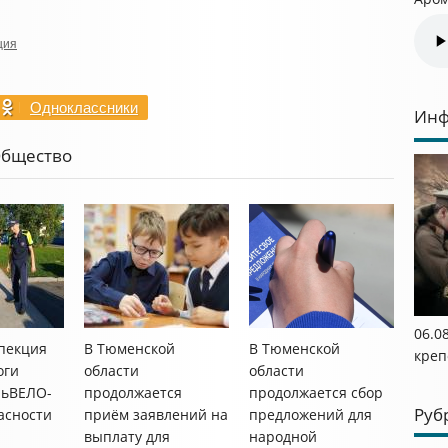
ция
Одноклассники
Инф
Общество
06.0
пекция
В Тюменской
В Тюменской
креп
оги
области
области
ньВЕЛО-
продолжается
продолжается сбор
Руб
асности
приём заявлений на
предложений для
выплату для
народной