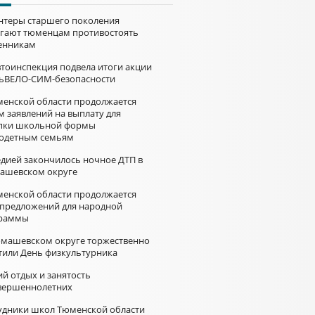
нтеры старшего поколения
гают тюменцам противостоять
нникам
втоинспекция подвела итоги акции
ьВЕЛО-СИМ-безопасности
менской области продолжается
м заявлений на выплату для
пки школьной формы
одетным семьям
едией закончилось ночное ДТП в
ашевском округе
менской области продолжается
 предложений для народной
раммы
омашевском округе торжественно
тили День физкультурника
й отдых и занятость
вершеннолетних
удники школ Тюменской области