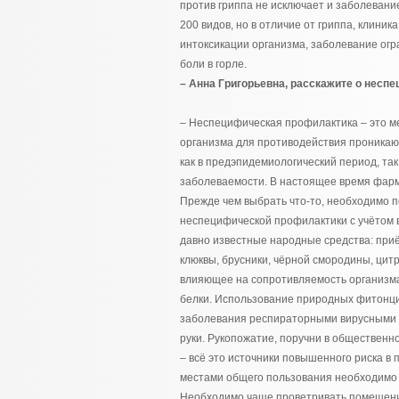
против гриппа не исключает и заболеван
200 видов, но в отличие от гриппа, клини
интоксикации организма, заболевание огр
боли в горле.
– Анна Григорьевна, расскажите о несп
– Неспецифическая профилактика – это 
организма для противодействия проника
как в предэпидемиологический период, та
заболеваемости. В настоящее время фарма
Прежде чем выбрать что-то, необходимо п
неспецифической профилактики с учётом 
давно известные народные средства: прие
клюквы, брусники, чёрной смородины, ци
влияющее на сопротивляемость организм
белки. Использование природных фитонци
заболевания респираторными вирусными и
руки. Рукопожатие, поручни в общественно
– всё это источники повышенного риска в
местами общего пользования необходимо 
Необходимо чаще проветривать помещени