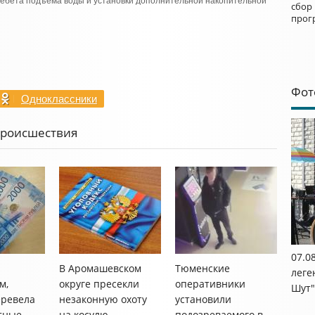
 дебета подъёма воды и установки дополнительной накопительной
сбор
прог
Фот
Одноклассники
Происшествия
07.0
В Аромашевском
Тюменские
леге
м,
округе пресекли
оперативники
Шут"
еревела
незаконную охоту
установили
тные
на косулю
подозреваемого в