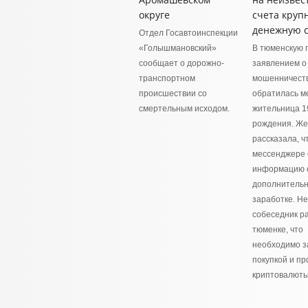
округе
счета круп
денежную 
Отдел Госавтоинспекции
«Голышмановский»
В тюменскую 
сообщает о дорожно-
заявлением о
транспортном
мошенничест
происшествии со
обратилась м
смертельным исходом.
жительница 1
рождения. Ж
рассказала, ч
мессенджере
информацию 
дополнитель
заработке. Н
собеседник р
тюменке, что
необходимо з
покупкой и п
криптовалюты