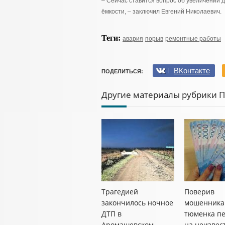
– Сейчас ставится вопрос об увеличении
ёмкости, – заключил Евгений Николаевич.
Теги:
авария
порыв
ремонтные работы
ВКонтакте
ПОДЕЛИТЬСЯ:
Другие материалы рубрики 
Трагедией
Поверив
закончилось ночное
мошенника
ДТП в
тюменка п
Аромашевском
на неизвес