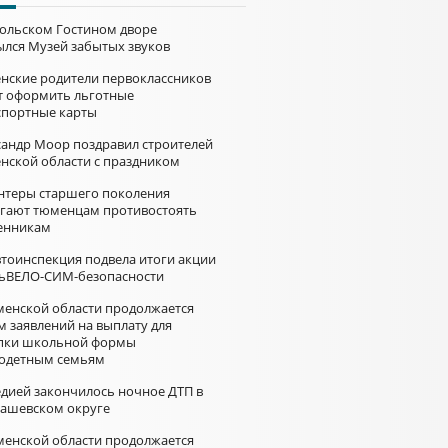
больском Гостином дворе
ылся Музей забытых звуков
нские родители первоклассников
т оформить льготные
спортные карты
сандр Моор поздравил строителей
нской области с праздником
нтеры старшего поколения
гают тюменцам противостоять
нникам
втоинспекция подвела итоги акции
ьВЕЛО-СИМ-безопасности
менской области продолжается
м заявлений на выплату для
пки школьной формы
одетным семьям
едией закончилось ночное ДТП в
ашевском округе
менской области продолжается