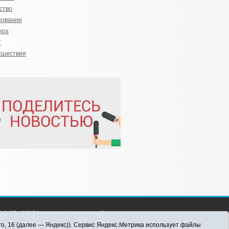
ство
зование
ура
т
сшествия
С 77 - 65176 выдано Федеральной
 информационных технологий и массовых
го, 16 (далее — Яндекс)). Сервис Яндекс.Метрика использует файлы