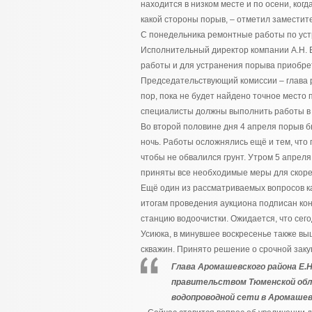
находится в низком месте и по осени, ког
какой стороны порыв, – отметил заместите
С понедельника ремонтные работы по ус
Исполнительный директор компании А.Н. 
работы и для устранения порыва приобр
Председательствующий комиссии – глава ра
пор, пока не будет найдено точное место 
специалисты должны выполнить работы в 
Во второй половине дня 4 апреля порыв б
ночь. Работы осложнялись ещё и тем, что 
чтобы не обвалился грунт. Утром 5 апре
приняты все необходимые меры для скор
Ещё один из рассматриваемых вопросов ка
итогам проведения аукциона подписан кон
станцию водоочистки. Ожидается, что се
Усиюка, в минувшее воскресенье также выш
скважин. Принято решение о срочной заку
Глава Аромашевского района Е.Н
правительством Тюменской обла
водопроводной сети в Аромашев