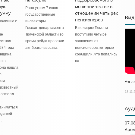
ную
мошенничестве в
Рано утром 7 июня
сумму
отношении четырёх
государственные
Вид
пенсионеров
полицию с
инспекторы
Госохотдепартамента
В полицию Тюмени
ве
Тюменской области во
поступило четыре
естная
время рейда пресекли
заявления от
984 года
акт браконьерства.
пенсионеров, которые
енщина
сообщили, что попались
то в
на …
 она нашла
о
ном
Узнал
еизвестный
13.11.
ассказал
Ауд
аниматься
родажей
.
07.0
Аром