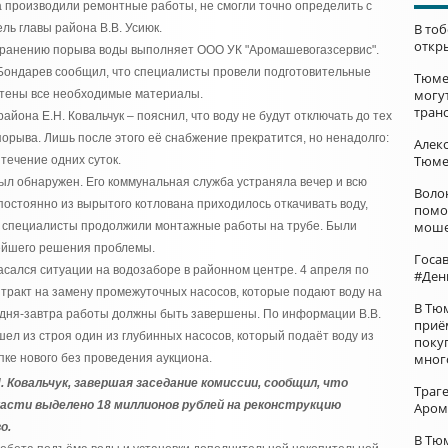
да производили ремонтные работы, не смогли точно определить с
В то
ль главы района В.В. Усиюк.
откр
транению порыва воды выполняет ООО УК "Аромашевогазсервис".
Бондарев сообщил, что специалисты провели подготовительные
Тюме
могу
етены все необходимые материалы.
тран
йона Е.Н. Ковальчук – пояснил, что воду не будут отключать до тех
порыва. Лишь после этого её снабжение прекратится, но ненадолго:
Алек
Тюме
течение одних суток.
ыл обнаружен. Его коммунальная служба устраняла вечер и всю
Воло
постоянно из вырытого котлована приходилось откачивать воду,
помо
моше
ля специалисты продолжили монтажные работы на трубе. Были
ейшего решения проблемы.
Госа
сался ситуации на водозаборе в районном центре. 4 апреля по
#Ден
тракт на замену промежуточных насосов, которые подают воду на
В Тю
годня-завтра работы должны быть завершены. По информации В.В.
приё
ел из строя один из глубинных насосов, который подаёт воду из
поку
мног
пке нового без проведения аукциона.
. Ковальчук, завершая заседание комиссии, сообщил, что
Траг
сти выделено 18 миллионов рублей на реконструкцию
Аром
о.
В Тю