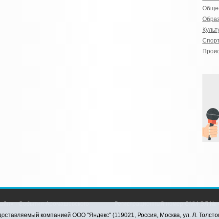
Обще
Обра
Культ
Спор
Прои
айн» - События Аромашевского
Регистрационный номер СМИ ЭЛ № Ф
рава защищены © При использовании
службой по надзору в сфере связи,
оставляемый компанией ООО "Яндекс" (119021, Россия, Москва, ул. Л. Толсто