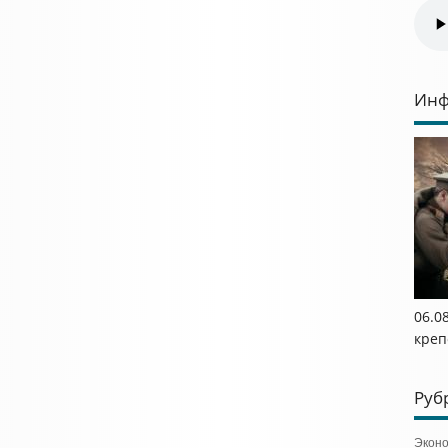
Инф
06.0
креп
Руб
Экон