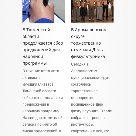
В Тюменской
В Аромашевском
области
округе
продолжается сбор
торжественно
предложений для
отметили День
народной
физкультурника
программы
Сегодня в
В течение всего лета
Аромашевском
активисты
муниципальном округе
муниципалитетов
состоялось
Тюменской области
торжественное
собирают пожелания и
мероприятие,
предложения в
посвящённое Дню
народную программу.
физкультурника. В зале
На сегодня от жителей
собрались тренеры,
региона принято 50
инструкторы,
тысяч предложений, в
спортсмены и все, кто